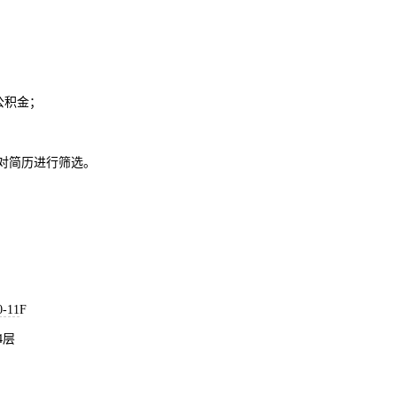
公积金；
对简历进行筛选。
0-11
F
4
层