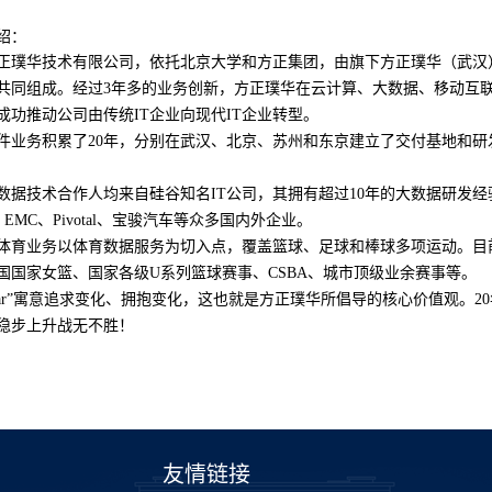
绍：
正璞华技术有限公司，依托北京大学和方正集团，由旗下方正璞华（武汉
共同组成。经过
3
年多的业务创新，方正璞华在云计算、大数据、移动互
成功推动公司由传统
IT
企业向现代
IT
企业转型。
件业务积累了
20
年，分别在武汉、北京、苏州和东京建立了交付基地和研
数据技术合作人均来自硅谷知名
IT
公司，其拥有超过
10
年的大数据研发经
、
EMC
、
Pivotal
、宝骏汽车等众多国内外企业。
体育业务以体育数据服务为切入点，覆盖篮球、足球和棒球多项运动。目
国国家女篮、国
家各级
U
系列篮球赛事、
CSBA
、城市顶级业余赛事等。
r
”寓意追求变化、拥抱变化，这也就是方正璞华所倡导的核心价值观。
20
稳步上升战无不胜！
友情链接