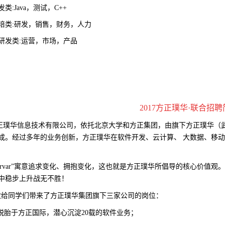
发类
:Java
，测试，
C++
培类
:
研发，销售，财务，人力
研发类
:
运营，市场，产品
2017
方正璞华
·
联合招聘
正璞华信息技术有限公司，依托北京大学和方正集团，由旗下方正璞华（
成。经过多年的业务创新，方正璞华在软件开发、云计算、
大数据、移
var”
寓意追求变化、拥抱变化，这也就是方正璞华所倡导的核心价值观
中稳步上升战无不胜！
次给同学们带来了方正璞华集团旗下三家公司的岗位：
脱胎于方正国际，潜心沉淀
20
载的软件业务；