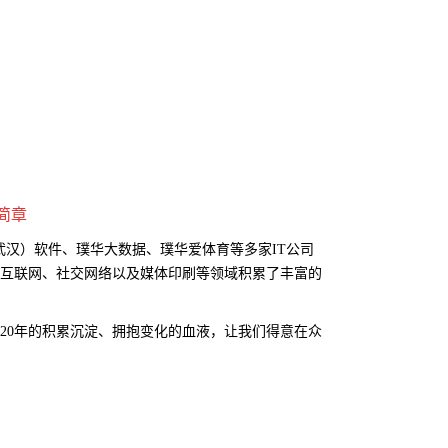
简章
武汉）软件、璞华大数据、璞华爱体育等多家
IT
公司
动互联网、社交网络以及媒体印刷等领域积累了丰富的
。
20
年的积累沉淀、拥抱变化的血液，让我们得意在众