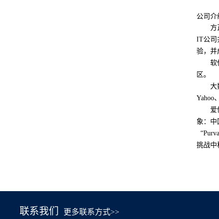
公司介
方
IT
公司
验，并
软
区。
大
Yahoo
爱
象：中
“
Purva
挑战中
联系我们
更多联系方式>>