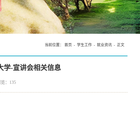
“数智·语言
当前位置：
首页
-
学生工作
-
就业资讯
- 正文
技大学-宣讲会相关信息
浏览：
135