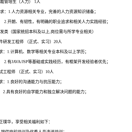
总裁管培生（人力）
1
人
要求：
1.
人力资源相关专业，完善的人力资源知识储备；
.
开朗、有韧性，有明确的职业追求和相关人力实践经验；
研发类（国家统招本科及以上
,
岗位需与所学专业相关）
件研发工程师
（正式、实习）
20
人
求：
1.
计算机、数学等相关专业本科及以上学历；
.
有
JAVA/JSP
等基础或实践经历，有框架开发经验者优先；
试工程师
（正式、实习）
10
人
求：
1.
良好的沟通能力与抗压能力；
.
具有良好的自学能力和独立解决问题的能力；
正璞华，享受相关福利如下：
、提供岗前培训及优秀人员选送培训；