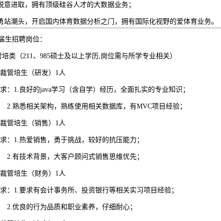
锐意进取，拥有顶级硅谷人才的大数据业务；
勇站潮头，开启国内体育数据分析之门，拥有国际化视野的爱体育业务。
届生招聘岗位：
管培类（
211
、
985
硕士及以上学历
,
岗位需与所学专业相关）
总裁管培生（研发）
1
人
要求：
1.
良好的
java
学习（含自学）经历，全面扎实的专业知识；
.
熟悉相关架构，熟练使用相关数据库，有
MVC
项目经验；
总裁管培生（销售）
1
人
要求：
1.
热爱销售，勇于挑战，较好的抗压能力；
.
有技术背景，大客户顾问式销售思维优先；
总裁管培生（财务）
1
人
要求：
1.
要求有会计事务所、投资银行等相关实习项目经验；
.
优良的行为品质和职业素养，仔细耐心；