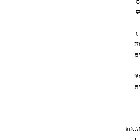
2
二、
软
要
2
测
要
2
加入方
1