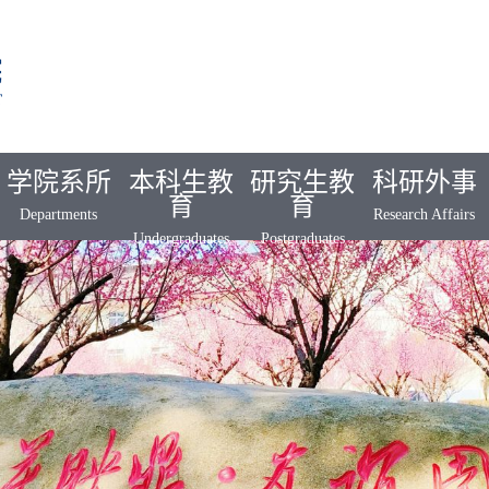
学院系所
本科生教
研究生教
科研外事
育
育
Departments
Research Affairs
Undergraduates
Postgraduates