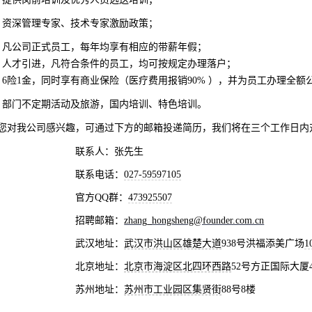
、资深管理专家、技术专家激励政策；
、凡公司正式员工，每年均享有相应的带薪年假；
、人才引进，凡符合条件的员工，均可按规定办理落户；
、
6
险
1
金，同时享有商业保险（医疗费用报销
90%
），并为员工办理全额
、部门不定期活动及旅游，国内培训、特色培训。
您对我公司感兴趣，可通过下方的邮箱投递简历，我们将在三个工作日内
联系人：张先生
联系电话：
027-59597105
官方
QQ
群：
473925507
招聘邮箱：
zhang_hongsheng@founder.com.cn
武汉地址：
武汉市洪山区雄楚大道
938
号洪福添美广场
1
北京地址：
北京市海淀区北四环西路
52
号方正国际大厦
苏州地址：
苏州市工业园区集贤街
88
号
8
楼