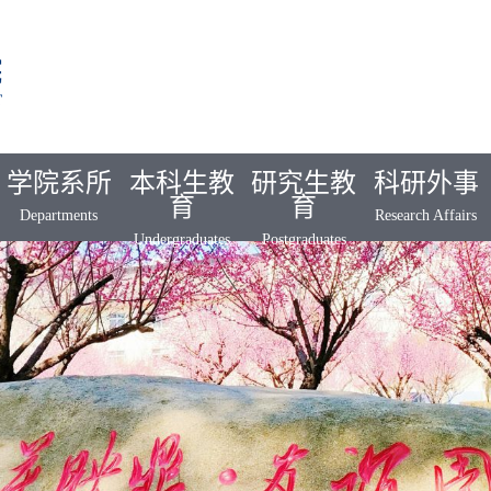
学院系所
本科生教
研究生教
科研外事
育
育
Departments
Research Affairs
Undergraduates
Postgraduates