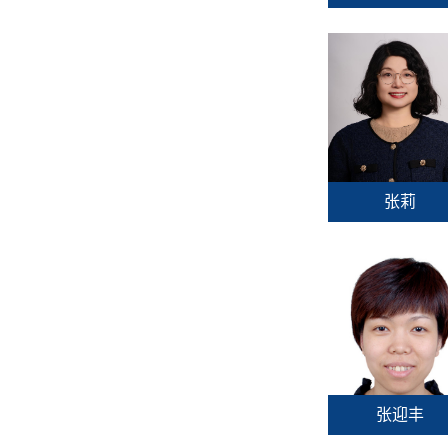
张莉
张迎丰