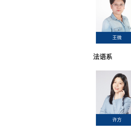
王微
法语系
许方