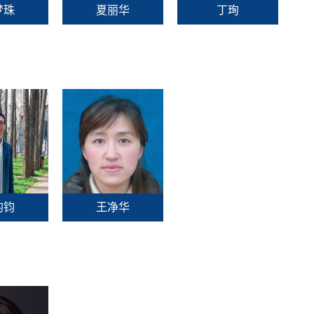
梦珠
夏丽华
丁珣
均钧
王净华