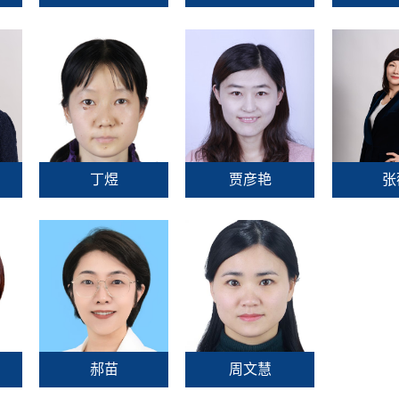
丁煜
贾彦艳
张
郝苗
周文慧