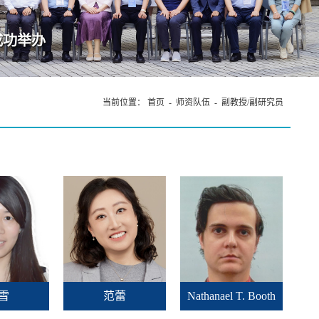
当前位置：
首页
-
师资队伍
-
副教授/副研究员
雪
范蕾
Nathanael T. Booth