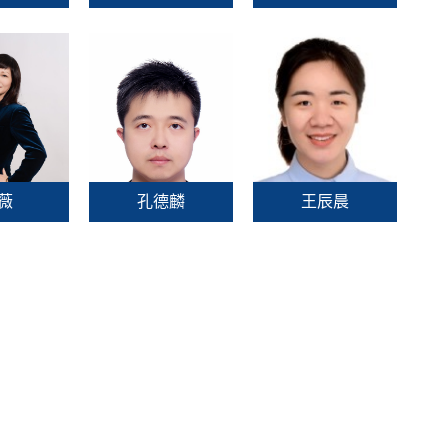
薇
孔德麟
王辰晨