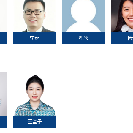
李超
翟欣
杨
王玺子