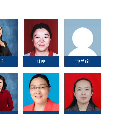
宇红
叶琳
张兰玲