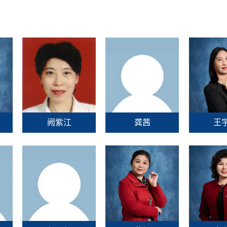
阙紫江
龚茜
王