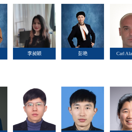
李昶颖
彭艳
Carl Al