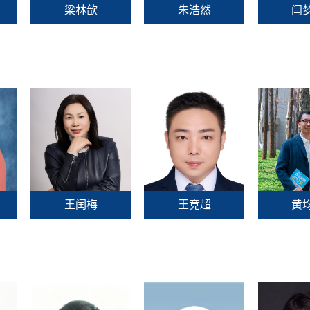
梁林歆
朱浩然
闫
王闰梅
王竞超
黄