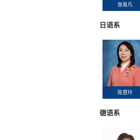
张易凡
日语系
陈慧玲
德语系