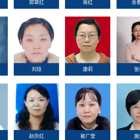
郭翠红
蒋红
余
刘琼
康莉
张
赵庆红
崔广莹
施