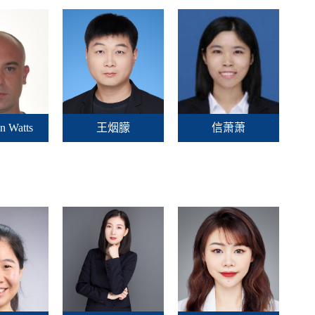
an Watts
王烟朦
信萧萧