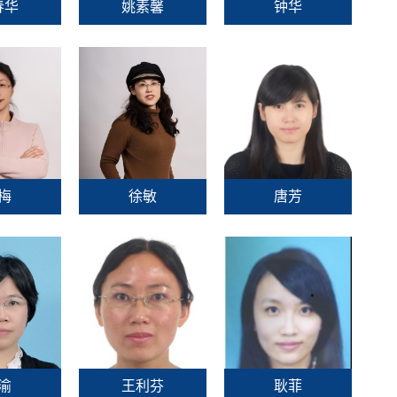
春华
姚素馨
钟华
梅
徐敏
唐芳
渝
王利芬
耿菲