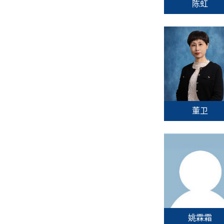
陈虹
董卫
姚霖霜