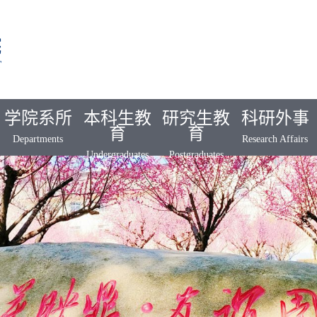
学院系所
本科生教
研究生教
科研外事
育
育
Departments
Research Affairs
Undergraduates
Postgraduates