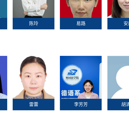
陈玲
易路
安
雷蕾
李芳芳
胡