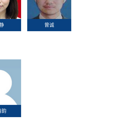
静
曾诚
清韵