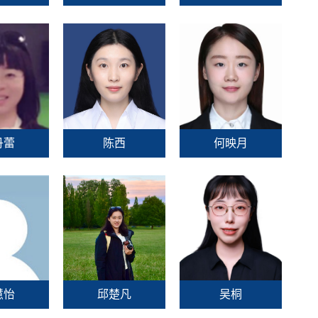
丹蕾
陈西
何映月
慧怡
邱楚凡
吴桐