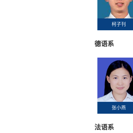
柯子刊
德语系
张小燕
法语系