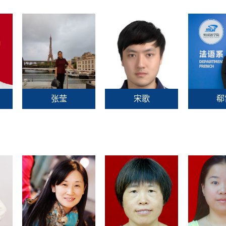
张莹
宋歌
郗