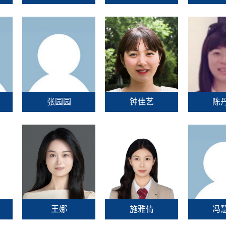
张园园
钟佳艺
陈
王娜
施雅倩
冯