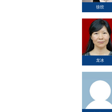
徐欣
龙冰