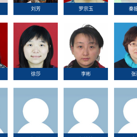
刘芳
罗宗玉
秦
徐莎
李彬
张