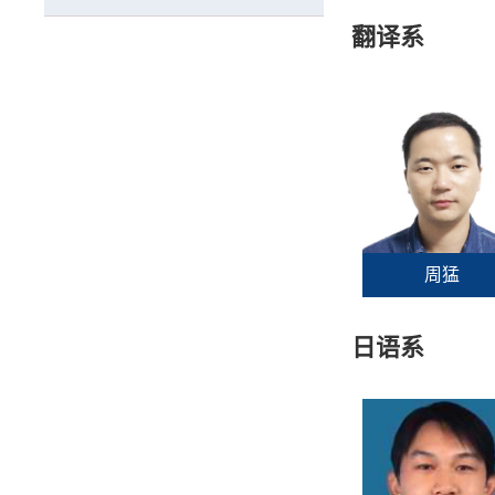
翻译系
周猛
日语系