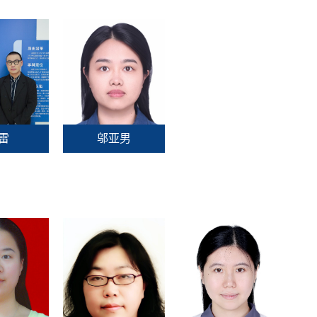
雷
邬亚男