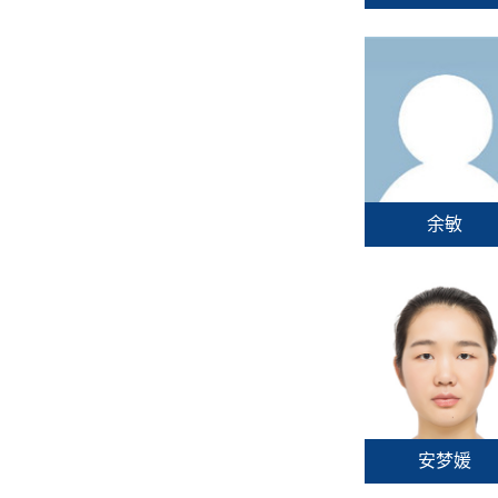
余敏
安梦媛