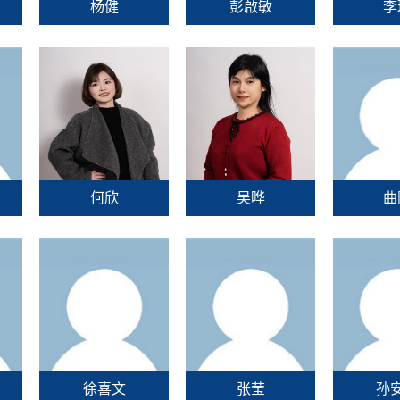
杨健
彭啟敏
李
何欣
吴晔
曲
徐喜文
张莹
孙