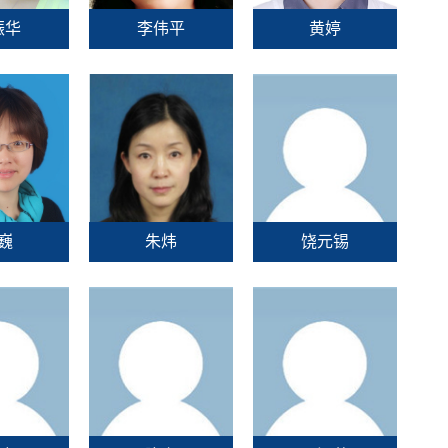
振华
李伟平
黄婷
巍
朱炜
饶元锡