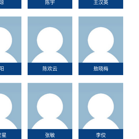
琼
陈宇
王汉英
阳
陈欢云
敖晓梅
安星
张敏
李佼