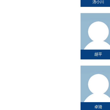
汤小川
胡平
卓琦