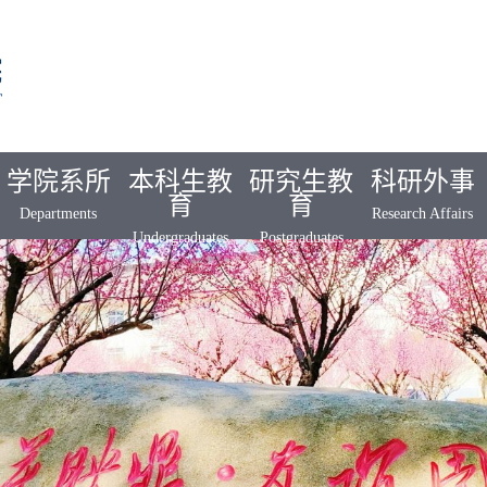
学院系所
本科生教
研究生教
科研外事
育
育
Departments
Research Affairs
Undergraduates
Postgraduates