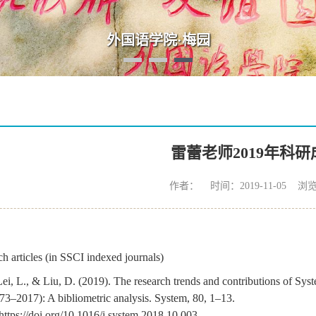
外国语学院·梅园
雷蕾老师2019年科研
作者： 时间：2019-11-05 浏
h articles (in SSCI indexed journals)
Lei, L., & Liu, D. (2019). The research trends and contributions of Sys
73–2017): A bibliometric analysis. System, 80, 1–13.
https://doi.org/10.1016/j.system.2018.10.003