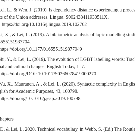
Lei, L., & Wen, J. (2019). Is dependency distance experiencing a proce
te of the Union addresses. Lingua, S002438411930511X.
https://doi.org/10.1016/j.lingua.2019.102762
Li, X., & Lei, L. (2019). A bibliometric analysis of topic modelling stu
6555151987704.
https://doi.org/10.1177/0165551519877049
Shi, Y., & Lei, L. (2019). The evolution of LGBT labelling words: Track
ial and cultural changes. English Today, 1–7.
https://doi.org/DOI: 10.1017/S0266078419000270
Wu, X., Mauranen, A., & Lei, L. (2020). Syntactic complexity in English
lish for Academic Purposes, 43, 100798.
https://doi.org/10.1016/j.jeap.2019.100798
hapters
, D. & Lei, L. 2020. Technical vocabulary, in Webb, S. (Ed.) The Rou