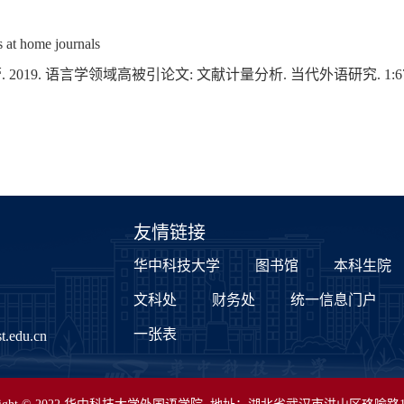
s at home journals
蕾
. 2019.
语言学领域高被引论文
:
文献计量分析
.
当代外语研究
. 1:
友情链接
华中科技大学
图书馆
本科生院
文科处
财务处
统一信息门户
一张表
.edu.cn