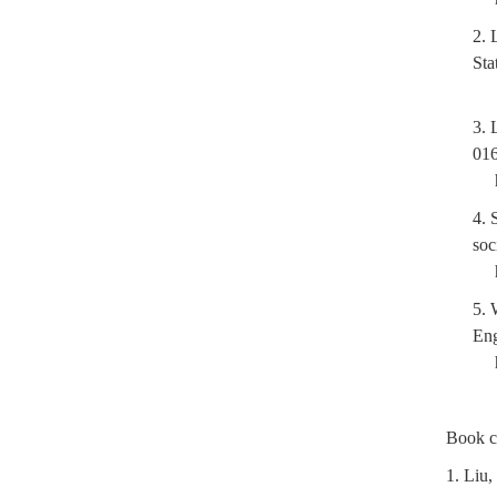
2.
Sta
3.
01
4.
soc
5.
Eng
Book c
1. Liu