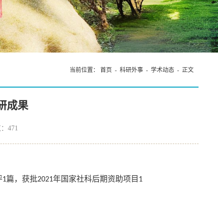
当前位置：
首页
-
科研外事
-
学术动态
- 正文
科研成果
览：
471
评
篇，获批
年国家社科后期资助项目
1
2021
1