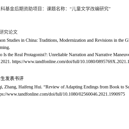
社科基金后期资助项目：
课题名称：“儿童文学改编研究”
研究论文
on Studies in China: Traditions, Modernization and Revisions in the 
oming.
 Is the Real Protagonist?: Unreliable Narration and Narrative Maneuve
 2021.
https://www.tandfonline.com/doi/full/10.1080/0895769X.2021
学生发表书评
qi, Zhang, Haifeng Hui. “Review of Adapting Endings from Book to Sc
tps://www.tandfonline.com/doi/full/10.1080/02560046.2021.1990975