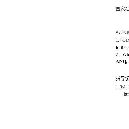
国家
A&HCI
1. “Can
forthc
2. “Who
ANQ
,
指导
1. Wei
ht