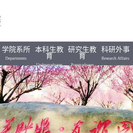
学院系所
本科生教
研究生教
科研外事
育
育
Departments
Research Affairs
Undergraduates
Postgraduates