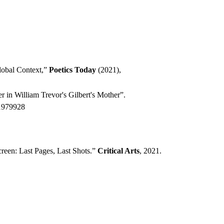
Global Context,”
Poetics Today
(2021),
r in William Trevor's Gilbert's Mother”.
.1979928
reen: Last Pages, Last Shots.”
Critical Arts
, 2021.