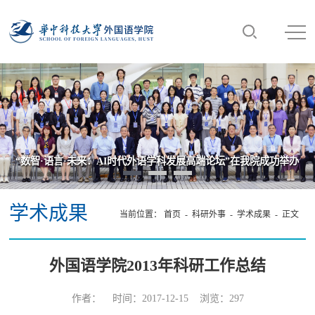
“数智·语言·未来：AI时代外语学科发展高端论坛”在我院成功举办
学术成果
当前位置：
首页
-
科研外事
-
学术成果
- 正文
外国语学院2013年科研工作总结
作者： 时间：2017-12-15 浏览：
297