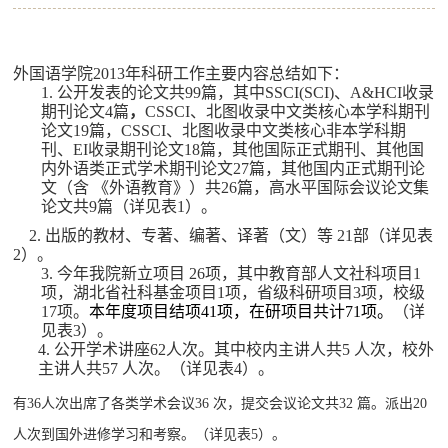
外国语学院
2013
年科研工作主要内容总结如下：
1.
公开发表的论文共
99
篇，其中
SSCI(SCI)
、
A&HCI
收录
期刊论文
4
篇
，
CSSCI
、北图收录中文类核心本学科期刊
论文
19
篇，
CSSCI
、北图收录中文类核心非本学科期
刊、
EI
收录期刊论文
18
篇，其他国际正式期刊、其他国
内外语类正式学术期刊论文
27
篇，其他国内正式期刊论
文（含 《外语教育》）共
26
篇，高水平国际会议论文集
论文共
9
篇（详见表
1
）。
2.
出版的教材、专著、编著、译著（文）等
21
部
（详见表
2
）。
3.
今年我院新立项目
26
项，其中教育部人文社科项目
1
项，湖北省社科基金项目
1
项，省级科研项目
3
项，校级
17
项。
本年度项目结项
41
项，在研项目共计
71
项。
（详
见表
3
）。
4.
公开学术讲座
62
人次。其中校内主讲人共
5
人次，校外
主讲人共
57
人次。（详见表
4
）。
有
36
人次出席了各类学术会议
36
次，提交会议论文共
32
篇。派出
20
人次到国外进修学习和考察。（详见表
5
）。