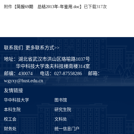
附件【
简报69期 总结2013年-年鉴用.doc
】已下载
317
次
联系我们
更多联系方式>>
地址：湖北省武汉市洪山区珞喻路1037号
华中科技大学逸夫科技楼南楼314室
邮编：430074
电话：027-87558286
邮箱：
wgyxy@hust.edu.cn
友情链接
华中科技大学
图书馆
本科生院
研究生院
校工会
文科处
财务处
统一信息门户