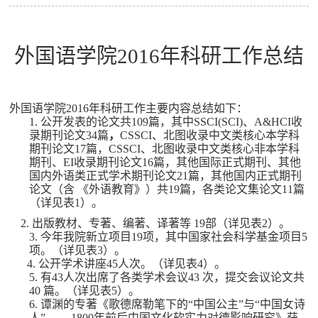
外国语学院
2016
年科研工作总结
外国语学院
2016
年科研工作主要内容总结如下：
1.
公开发表的论文共
109
篇，其中
SSCI(SCI)
、
A&HCI
收
录期刊论文
34
篇
，
CSSCI
、北图收录中文类核心本学科
期刊论文
17
篇，
CSSCI
、北图收录中文类核心非本学科
期刊、
EI
收录期刊论文
16
篇，其他国际正式期刊、其他
国内外语类正式学术期刊论文
21
篇，其他国内正式期刊
论文（含 《外语教育》）共
19
篇，各类论文集论文
11
篇
（详见表
1
）。
2.
出版教材、专著、编著、译著等
19
部
（详见表
2
）。
3.
今年我院新立项目
19
项，其中国家社会科学基金项目
5
项。（详见表
3
）。
4.
公开学术讲座
45
人次。（详见表
4
）。
5.
有
43
人次出席了各类学术会议
43
次，提交会议论文共
40
篇。（详见表
5
）。
6.
谭渊的专著《歌德席勒笔下的
“
中国公主
”
与
“
中国女诗
人
”—— 1800
年前后中国文化软实力对德影响研究》
获