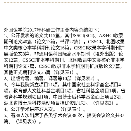
外国语学院
2017
年科研工作主要内容总结如下：
1、公开发表的论文共
115
篇，其中
SSCI(SCI)
、
A&HCI
收录
期刊论文
40
篇（论文
13
篇，书评
27
篇）
，
CSSCI
、北图收录
中文类核心本学科期刊论文
16
篇，
CSSCI
收录本学科期刊扩
展版论文
8
篇，非通用语种国际高水平期刊（境外出版）论
文
12
篇，
CSSCI
非本学科期刊、北图收录中文类核心非本学
科期刊论文
7
篇，
CSSCI
收录非本学科期刊扩展版论文
7
篇，
其他正式期刊论文
25
篇（详见表
1
）。
2、出版专著、编著、译著等
10
部（详见表
2
）。
3、今年我院新立项目
21
项，其中国家社会科学基金项目
4
项，教育部人文社科基金项目
1
项，省社科基金项目
1
项，省
教育科学规划项目
1
项，中国博士后科学基金面上项目
2
项，
湖北省博士后科技活动项目择优资助
1
项。（详见表
3
）。
4、公开学术讲座
27
人次。（详见表
4
）。
5、有
38
人次出席了各类学术会议
38
次，提交会议论文共
37
篇。（详见表
5
）。