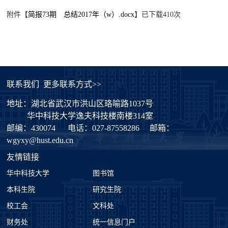
附件【
简报73期 总结2017年（w）.docx
】已下载
410
次
联系我们
更多联系方式>>
地址：湖北省武汉市洪山区珞喻路1037号
华中科技大学逸夫科技楼南楼314室
邮编：430074
电话：027-87558286
邮箱：
wgyxy@hust.edu.cn
友情链接
华中科技大学
图书馆
本科生院
研究生院
校工会
文科处
财务处
统一信息门户