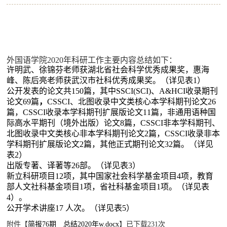
外国语学院
2020
年科研工作主要内容总结如下：
许明武、徐锦芬老师获湖北省社会科学优秀成果奖，惠海
峰、陈后亮老师获武汉市
社科优秀成果奖
。（详见表
1
）
公开发表的论文共
150
篇，其中
SSCI(SCI)
、
A&HCI
收录期刊
论文
69
篇
，
CSSCI
、北图收录中文类核心本学科期刊论文
26
篇，
CSSCI
收录本学科期刊扩展版论文
11
篇，非通用语种国
际高水平期刊（境外出版）论文
8
篇，
CSSCI
非本学科期刊、
北图收录中文类核心非本学科期刊论文
2
篇，
CSSCI
收录非本
学科期刊扩展版论文
2
篇，其他正式期刊论文
32
篇。
（详见
表
2
）
出版专著、译著等
26
部。
（详见表
3
）
新立科研项目
12
项，其中国家社会科学基金项目
4
项，教育
部人文社科基金项目
1
项，省社科基金项目
1
项。（详见表
4
）。
公开学术讲座
17
人次。（详见表
5
）
附件【
简报76期 总结2020年w.docx
】已下载
231
次