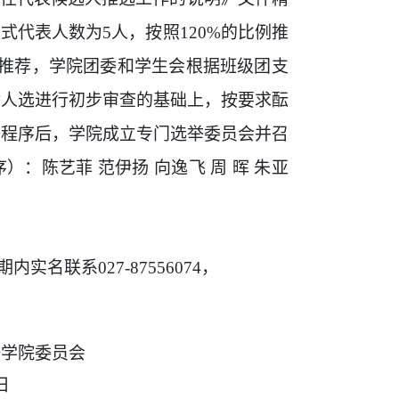
代表人数为5人，按照120%的比例推
酿推荐，学院团委和学生会根据班级团支
对人选进行初步审查的基础上，按要求酝
等程序后，学院成立专门选举委员会并召
序）：
陈艺菲 范伊扬 向逸飞
周
晖
朱亚
期内实名联系
027-87556074，
委员会
日