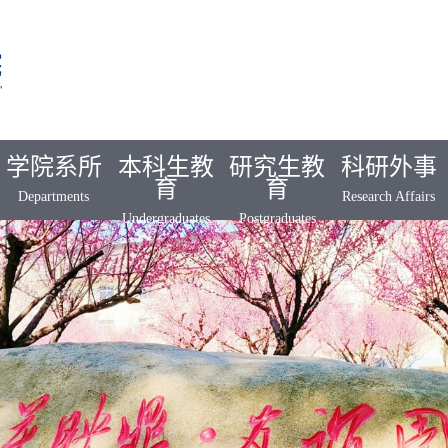
学院系所
本科生教
研究生教
科研外事
育
育
Departments
Research Affairs
Undergraduates
Postgraduates