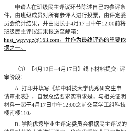
申请人在班级民主评议环节陈述自己的参评条
件，由班级成员对所有参评人进行投票，由评定委
员会统计结果，并由
班长于
4
月
17
日
中午12
:00前将
班级民主评议结果报送至邮箱：
hust_wgyygz@163
.com
，并作为最终评选的重要依
据之一。
（3）【
4月12
日--
4月17
日】线下材料提交+
评
审阶段：
A. 打印并填写《华中科技大学优秀研究生申
请审批表》，自我总结要求实事求是，
与相关证明
材料一起于4月17日中午12:00之前交至学工组科技
楼南楼110。
B. 学院优秀毕业生评定委员会根据民主评议的