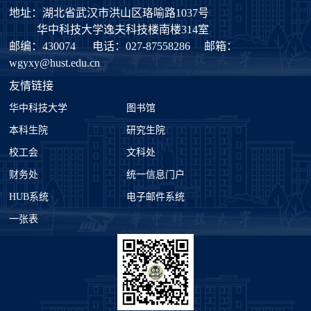
地址：湖北省武汉市洪山区珞喻路1037号
华中科技大学逸夫科技楼南楼314室
邮编：430074
电话：027-87558286
邮箱：
wgyxy@hust.edu.cn
友情链接
华中科技大学
图书馆
本科生院
研究生院
校工会
文科处
财务处
统一信息门户
HUB系统
电子邮件系统
一张表