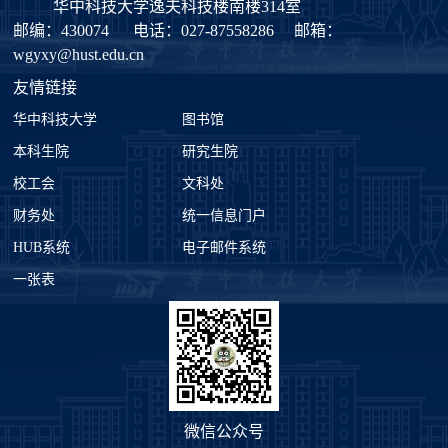
华中科技大学逸夫科技楼南楼314室
邮编：430074
电话：027-87558286
邮箱：
wgyxy@hust.edu.cn
友情链接
华中科技大学
图书馆
本科生院
研究生院
校工会
文科处
财务处
统一信息门户
HUB系统
电子邮件系统
一张表
微信公众号