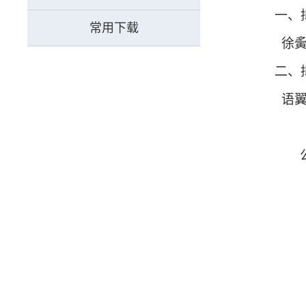
一、
常用下载
徐
二、
语翼