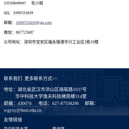
13510649047
毛小姐
QQ：
3390721639
邮箱：
3390721639@qq.com
微信：
867723687
公司地址：
深圳市宝安区福永镇港华兴工业区2栋10楼
联系我们
更多联系方式>>
地址：湖北省武汉市洪山区珞喻路1037号
华中科技大学逸夫科技楼南楼314室
邮编：430074
电话：027-87558286
邮箱：
wgyxy@hust.edu.cn
友情链接
华中科技大学
图书馆