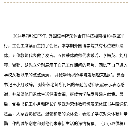
2024
年
7
月
2
日下午
,
外国语学院荣休会在科技楼南楼
104
教室举
行，工会主席梁丽主持了会议。本学期外国语学院共有七位教师退
休，五位教师代表做了发言。五位荣休教师代表戴芳、李梅英、刘月
琴、谢勤、胡先立分别展示了自己工作期间的照片，回忆了自己进入
学校从教以来的点点滴滴， 并诚挚地祝愿学院发展越来越好。党委
书记王小月致辞， 对荣休老师所付出的辛勤劳动和贡献表示衷心感
谢，并希望他们退休生活健康幸福，继续为学院发展建言献策。最
后，党委书记王小月和院长许明武为荣休教师颁发荣休证书并赠送纪
念品，大家合影留念。温馨和谐的荣休会，表达了学院对荣休教师辛
勤工作的诚挚谢意和对他们未来新生活的深情祝福。（尹小璐供稿）