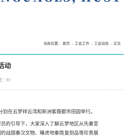
当前位置：
首页
- 工会工作 -
工会动态
- 正文
活动
览：
93
日分别在云梦祥云湾和新洲紫薇都市田园举行。
解员的引导下，大家深入了解云梦地区从先秦至
列的战国秦汉文物、睡虎地秦简复刻品等珍贵展