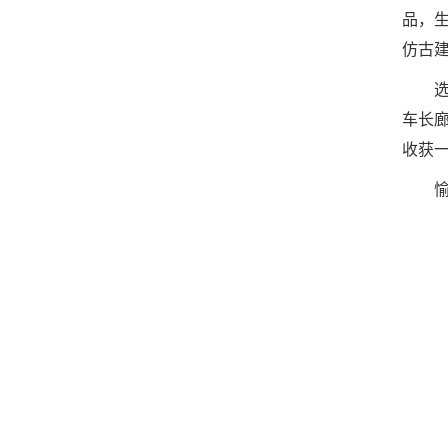
品，
仿古建
车长
收获