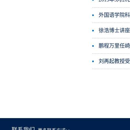
外国语学院科
徐浩博士讲
鹏程万里任
刘再起教授