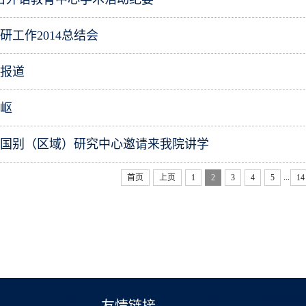
研工作2014总结会
座报道
崎岖
受国别（区域）研究中心邀请来我院讲学
...
首页
上页
1
2
3
4
5
14