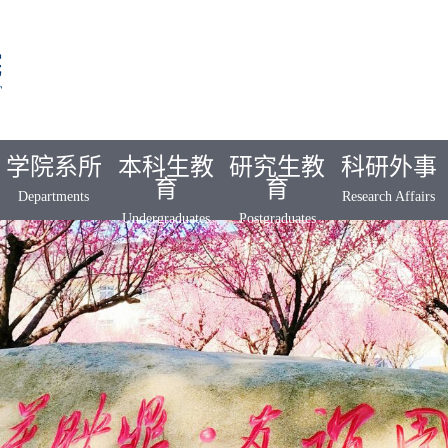
学院系所
本科生教
研究生教
科研外事
育
育
Departments
Research Affairs
Undergraduates
Postgraduates