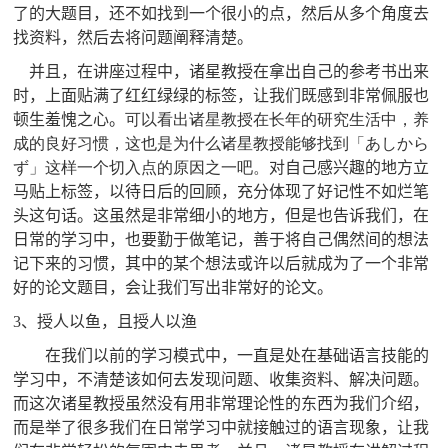
了的大题目，还不如找到一个很小的点，然后从多个角度去
找资料，然后去将问题阐释清楚。
并且，在讲座过程中，诸星教授在拿出自己的参考书出来
时，上面贴满了红红绿绿的标签，让我们既感到非常佩服也
顿生羞愧之心。
可以看出诸星教授在长年的研究生活中，养
成的良好习惯，这也是为什么诸星教授能够找到
「あしから
ず」
这样一个切入点的原因之一吧。
对自己感兴趣的地方立
马贴上标签，以待日后的回顾，充分体现了好记性不如烂笔
头这句话。这虽然是非常细小的地方，但是也告诉我们，在
日常的学习中，也要勤于做笔记，善于将自己偶然间的想法
记下来的习惯，其中的某个想法或许以后就成为了一个非常
好的论文题目，会让我们写出非常好的论文。
3
、授人以鱼，且授人以渔
在我们以前的学习模式中，一直是处在基础语言技能的
学习中，不清楚该如何去发现问题、收集资料、解决问题。
而这次诸星教授虽然没有用非常理论性的东西为我们介绍，
而是举了很多我们在日常学习中就接触过的语言现象，让我