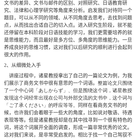
文书的差异、文书与邮件的区别、对照研究、日语教育研
究、法律和心理学研究等角度来分析。启发我们对待同一个
题目，可以从不同的领域、从不同角度去思考，去找到问题
点，从而找出合适自己的切入点。进入研究生阶段，就不能
还停留在本科阶段对日语技能的学习，我们更需要培养的就
是思维能力，而且最好是多方位、多角度的思维能力。一旦
养成良好的思维习惯，这对我们以后研究的顺利进行会起到
很大的作用。
2
、从细微处入手
讲座过程中，诸星教授拿出了自己的一篇论文为例，为我
们展示了商务文书中很有意思的一个词语。
整篇论文只围绕
了一个中心词
「あしからず」、
但是围绕这个词，诸星教授
发现这个词经常出现在公司与外部交流的文书中，这个词与
「ご了承ください」
的呼应等等。
同样在看商务文书的时
候，也许我们会着眼于一些大的角度，比如说对敬语、待遇
表现等等。但是诸星教授却是在其中找寻到一个很有特色的
词，将这个词展开全面的调查，形成一篇非常优秀的论文。
这对我们来说，是非常受启发的。相比于找一个自己驾驭不