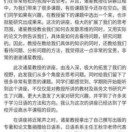
们在非常轻松的氛围中去思考。并且，诸星教授在讲解过程
中，为我们带来了很多课题，有些课题至今还存在空白。我
们同学如果有兴趣，在教授留下的课题中选出一个来，也许
就能研究出成果来。这次的讲座，极大的扩展了我们的思考
范围，诸星教授教会我们如何去发散思维的同时，又用实际
的论文为例告诉我们，具体是如何去看待问题，研究问题
的。因此，教授在教给我们具体的知识的同时，还教给我们
看待问题、分析问题的方法，我觉得这一点非常的宝贵，非
常的谢谢诸星教授。
此次诸星教授的讲座，由浅入深，极大的拓宽了我们的
视野，启发我们从多个角度去思考问题。同时给我们留下了
很多非常有意思的课题。同学们都感觉到，学期刚开始能听
到这个讲座，不仅仅是对教授所讲的教材及商务文书研究产
生了兴趣，更大大激发了大家对研究兴趣，并学到了许多关
于学习日语的方法和方向。我认为这次的讲座已经达到了学
校开设高水平课程的目的。
在讲座将近尾声之时，诸星教授拿出了自己撰写出版的
专著和论文集捐赠给日语系，日语系系主任王秋华老师代表