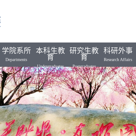
学院系所
本科生教
研究生教
科研外事
育
育
Departments
Research Affairs
Undergraduates
Postgraduates