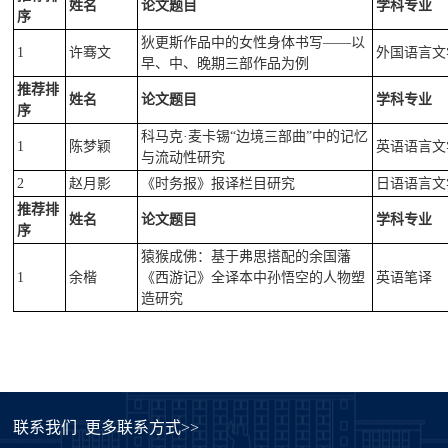
姓名
论文题目
学科专业
序
狄更斯作品中的女性身体书写——以
1
许骞文
外国语言文
早、中、晚期三部作品为例
推荐排
姓名
论文题目
学科专业
序
科马克·麦卡锡“边境三部曲”中的记忆
1
陈梦颖
英语语言文
与流动性研究
2
赵月影
《时务报》报译栏目研究
日语语言文
推荐排
姓名
论文题目
学科专业
序
猿猴成佛：基于弗思搭配的余国藩
1
余楷
《西游记》全译本中孙悟空的人物塑
英语笔译
造研究
联系我们
更多联系方式>>