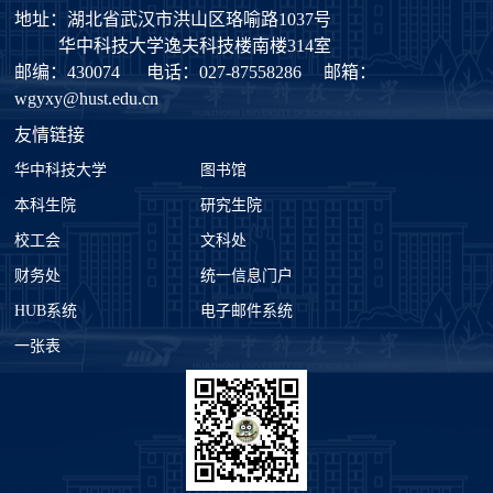
地址：湖北省武汉市洪山区珞喻路1037号
华中科技大学逸夫科技楼南楼314室
邮编：430074
电话：027-87558286
邮箱：
wgyxy@hust.edu.cn
友情链接
华中科技大学
图书馆
本科生院
研究生院
校工会
文科处
财务处
统一信息门户
HUB系统
电子邮件系统
一张表