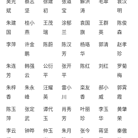
吴光
蔡志
徐建
张道
解洪
毛翠
袁汉
斌
坚
初
宝
涛
明
朱建
桂小
王茂
涂郁
袁国
王群
陈俊
国
燕
瑞
兰
旗
英
森
李萍
许金
陈蔚
陈汉
杨珞
郭清
赵孝
鹏
芳
华
珍
朱连
韩强
公衍
张开
陈红
刘红
罗菊
芳
云
平
平
梅
朱梓
朱永
汪耀
雷小
栾友
郝小
郭霄
香
峰
英
川
香
威
霞
陈玉
张定
谭代
肖秀
叶丽
李玉
黄肇
萍
武
玉
芳
珍
华
荣
李云
钟晔
仲玉
朱月
张今
蒋坚
秦傲