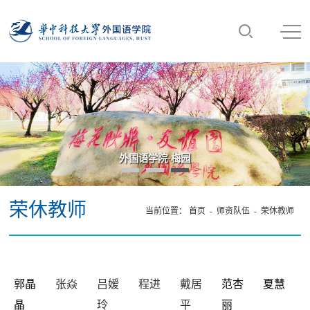
“数智·语言·未来：AI时代外语学科发展高端论
荣休教师
当前位置：
首页
-
师资队伍
-
荣休教师
郭晶
张焱
吕嫒
程进
戴居
范杏
夏慧
晶
玲
平
丽