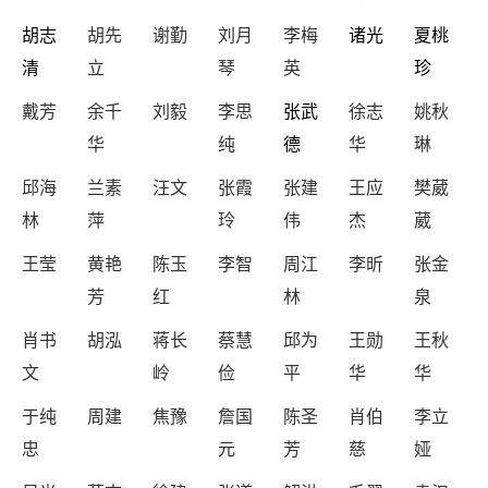
胡志
胡先
谢勤
刘月
李梅
诸光
夏桃
清
立
琴
英
珍
戴芳
余千
刘毅
李思
张武
徐志
姚秋
华
纯
德
华
琳
邱海
兰素
汪文
张霞
张建
王应
樊葳
林
萍
玲
伟
杰
葳
王莹
黄艳
陈玉
李智
周江
李昕
张金
芳
红
林
泉
肖书
胡泓
蒋长
蔡慧
邱为
王勋
王秋
文
岭
俭
平
华
华
于纯
周建
焦豫
詹国
陈圣
肖伯
李立
忠
元
芳
慈
娅