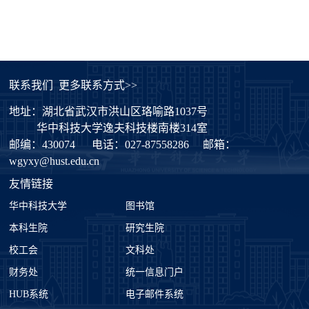
联系我们
更多联系方式>>
地址：湖北省武汉市洪山区珞喻路1037号
华中科技大学逸夫科技楼南楼314室
邮编：430074
电话：027-87558286
邮箱：
wgyxy@hust.edu.cn
友情链接
华中科技大学
图书馆
本科生院
研究生院
校工会
文科处
财务处
统一信息门户
HUB系统
电子邮件系统