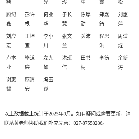
翘
光
珍
生
霞
松
顾纪
彭许
何业
于长
陈厚
郑嘉
刘惠
鑫
根
华
慧
勤
錡
萍
刘应
王坤
李小
张文
关沛
程恩
周道
宏
宜
川
兰
洪
焜
卢本
毕道
左九
洪班
田书
李笏
余新
业
廉
如
信
桐
涛
谢惠
翦清
冯玉
韫
安
崑
以上数据截止统计于2025年9月。如有疑问或需要更新，请
联系黄老师协助我们补充完善：027-87558286。