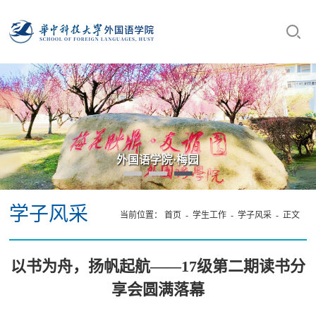
“数智·语言·未来：AI时代外语学科发展高端论坛”在我院
成功举办
学子风采
当前位置：
首页
-
学生工作
-
学子风采
- 正文
以书为舟，扬帆起航——17级第二期读书分
享会圆满落幕