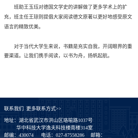
班助王玉珏对德国文学史的讲解做了更多学术上的扩
充，班主任王琼则提倡大家阅读德文原著以更好地感受原文
语言的精致优美。
对于当代大学生来说，书籍是充实自我，开阔眼界的重
要渠道。让我们携手阅读，
以书为舟
，
扬帆起航
。
联系我们
更多联系方式>>
地址：湖北省武汉市洪山区珞喻路1037号
华中科技大学逸夫科技楼南楼314室
邮编：430074
电话：027-87558286
邮箱：