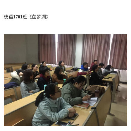
德语
1701
班《茵梦湖》