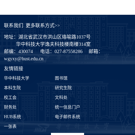
联系我们
更多联系方式>>
地址：湖北省武汉市洪山区珞喻路1037号
华中科技大学逸夫科技楼南楼314室
邮编：430074
电话：027-87558286
邮箱：
wgyxy@hust.edu.cn
友情链接
华中科技大学
图书馆
本科生院
研究生院
校工会
文科处
财务处
统一信息门户
HUB系统
电子邮件系统
一张表