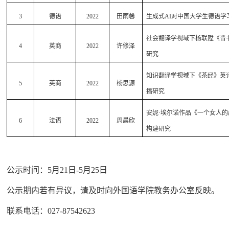
3
德语
2022
田雨馨
生成式
AI
对中国大学生德语学
社会翻译学视域下杨联陞《晋
4
英商
2022
许修泽
研究
知识翻译学视域下《茶经》英
5
英商
2022
杨思源
播研究
安妮·埃尔诺作品《一个女人
6
法语
2022
周晨欣
构建研究
公示时间：
5
月
21
日
-5
月
25
日
公示期内若有异议，请及时向外国语学院教务办公室反映。
联系电话：
027-87542623