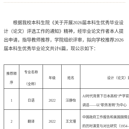
根据我校本科生院《关于开展
2026
届本科生优秀毕业设
计（论文）评选工作的通知》精神，经毕业论文作者本人提
出申请，指导教师推荐，学院组织评审，拟向学校推荐
2026
届本科生优秀毕业论文共计
6
篇，现公示如下：
专业名称
推荐顺
年级
姓名
设计（论文）
序
（全称）
AI
时代背景下日本高校“产学官
1
日语
2022
汪静怡
调适——以“职务发明”为中心
中国政府工作报告和美国国情
2
翻译
2022
王文瑾
的历时演变与对比研究（
1954