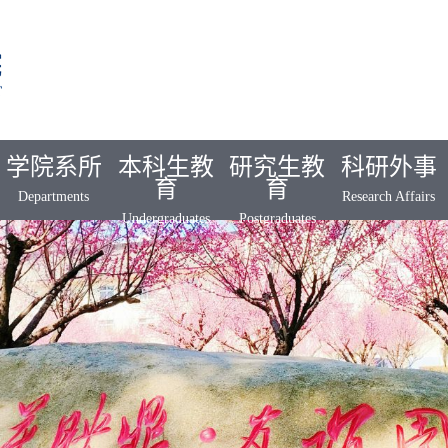
学院系所
本科生教
研究生教
科研外事
育
育
Departments
Research Affairs
Undergraduates
Postgraduates