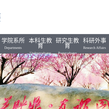
学院系所
本科生教
研究生教
科研外事
育
育
Departments
Research Affairs
Undergraduates
Postgraduates