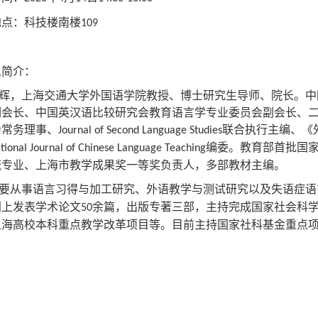
地点
：科技楼南楼
109
人简介
：
辉，上海交通大学外国语学院教授、博士研究生导师、院长。中
副会长、中国英汉语比较研究会教育语言学专业委员会副会长、
会常务理事、
联合执行主编、《
Journal of Second Language Studies
编委。教育部首批国
ational Journal of Chinese Language Teaching
流专业、上海市教学成果奖一等奖负责人，多部教材主编。
要从事语言习得与加工研究、外语教学与测试研究以及失语症语
刊上发表学术论文
余篇，出版专著三部，主持完成国家社会科
50
上海高校本科重点教学改革项目等。目前主持国家社科基金重点