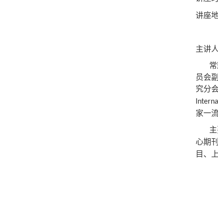
讲座
主讲
常
员会
究分
Intern
家一
主
心期
目、