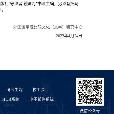
版社“守望者·镜与灯”书系主编，另译有托马
部。
外国语学院比较文化（文学）研究中心
2023
年
4
月
24
日
研究生院
校工会
HUB系统
电子邮件系统
微信公众号