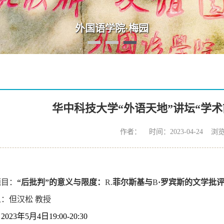
外国语学院·梅园
华中科技大学“外语天地”讲坛“学术
作者： 时间：2023-04-24 浏
题目
：
“后批判”的意义与限度：
R.
菲尔斯基与
B
·罗宾斯的文学批
：但汉松 教授
：
2023
年
5
月
4
日
19:00-20:30