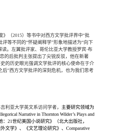
度》（
2015
）等书中对西方文学批评界中
“
批
批评等不同的
“
怀疑阐释学
”
形象地描述为
“
向下
解读。左翼批评家、哥伦比亚大学教授罗宾
·
布
恋的后批判主张提出了尖锐反驳，他在新著
评史的历史眼光强调文学批评的核心使命在于介
之后”西方文学批评的深刻危机，也为我们思考
弗吉利亚大学英文系访问学者，
主要研究领域为
llegorical Narrative in Thornton Wilder’s Plays and
地：
21
世纪美国小说研究》（北大出版社，
国外文学》、《文艺理论研究》、
Comparative