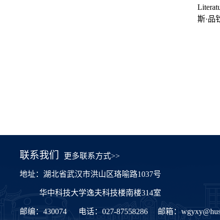
Literat
斯
·
品
联系我们
更多联系方式>>
地址：湖北省武汉市洪山区珞喻路1037号
华中科技大学逸夫科技楼南楼314室
邮编：430074
电话：027-87558286
邮箱：
wgyxy@hust