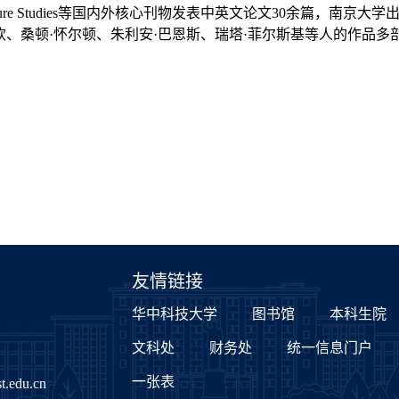
ure Studies
等国内外核心刊物发表中英文论文
30
余篇，南京大学出
钦、桑顿
·
怀尔顿、朱利安
·
巴恩斯、瑞塔·菲尔斯基等人的作品多
友情链接
华中科技大学
图书馆
本科生院
文科处
财务处
统一信息门户
一张表
.edu.cn