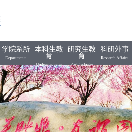
学院系所
本科生教
研究生教
科研外事
育
育
Departments
Research Affairs
Undergraduates
Postgraduates