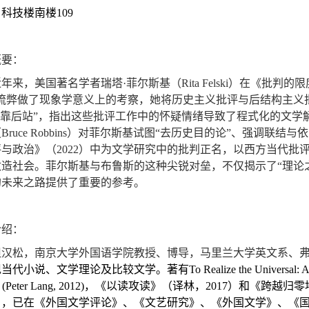
：科技楼南楼
109
概要：
近年来，美国著名学者瑞塔·菲尔斯基（
Rita Felski
）在《批判的限
流弊做了现象学意义上的考察，她将历史主义批评与后结构主义
“
靠后站
”
，指出这些批评工作中的怀疑情绪导致了程式化的文学
（
Bruce Robbins
）对菲尔斯基试图
“
去历史目的论
”
、强调联结与依
评与政治》（
2022
）中为文学研究中的批判正名，以西方当代批
改造社会。菲尔斯基与布鲁斯的这种尖锐对垒，不仅揭示了“理论
的未来之路提供了重要的参考。
介绍：
但汉松，南京大学外国语学院教授、博导，马里兰大学英文系、
现当代小说、文学理论及比较文学。著有
To Realize the Universal: A
(Peter Lang, 2012)
，《以读攻读》（译林，
2017
）和《跨越归零
），已在《外国文学评论》、《文艺研究》、《外国文学》、《