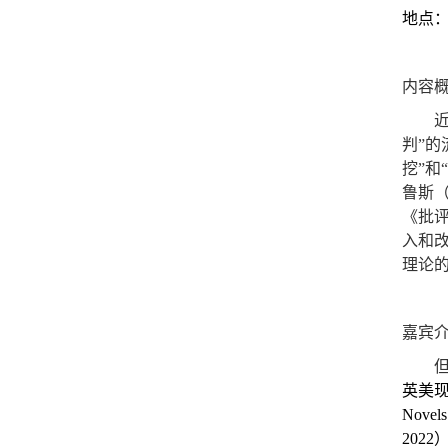
地点
内容
判
”
的
挖
”
和
鲁斯
《批
入和
理论
嘉宾
英美
Novels
2022