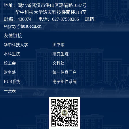
地址：湖北省武汉市洪山区珞喻路1037号
华中科技大学逸夫科技楼南楼314室
邮编：430074
电话：027-87558286
邮箱：
wgyxy@hust.edu.cn
友情链接
华中科技大学
图书馆
本科生院
研究生院
校工会
文科处
财务处
统一信息门户
HUB系统
电子邮件系统
一张表