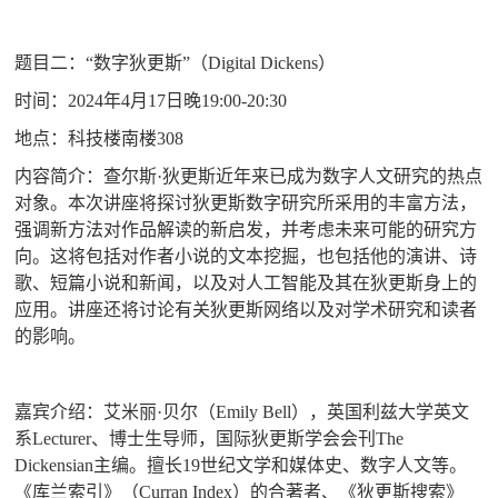
题目二
：
“
数字狄更斯
”
（
Digital Dickens
）
时间：
2024
年
4
月
17
日晚
19:00-20:30
地点：科技楼南楼
308
内容简介：
查尔斯
·
狄更斯近年来已成为数字人文研究的热点
对象。本次讲座将探讨狄更斯数字研究所采用的丰富方法，
强调新方法对作品解读的新启发，并考虑未来可能的研究方
向。这将包括对作者小说的文本挖掘，也包括他的演讲、诗
歌、短篇小说和新闻，以及对人工智能及其在狄更斯身上的
应用。讲座还将讨论有关狄更斯网络以及对学术研究和读者
的影响。
嘉宾介绍
：艾米丽
·
贝尔（
Emily Bell
），英国利兹大学英文
系
Lecturer
、博士生导师，国际狄更斯学会会刊
The
Dickensian
主编。擅长
19
世纪文学和媒体史、数字人文等。
《库兰索引》（
Curran Index
）的合著者、《狄更斯搜索》