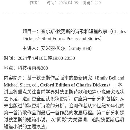
作者： 时间：2024-04-08 浏览：
220
题目一：查尔斯
·
狄更斯的诗歌和短篇故事
（
Charles
Dickens’s Short Forms: Poetry and Stories
）
主讲人：
艾米丽
·
贝尔（
Emily Bell
）
时间：
2024
年
4
月
16
日晚
19:00-20:30
地点：科技楼南楼
308
内容简介
：基于狄更斯作品版本的最新研究（
Emily Bell and
Michael Slater, ed.,
Oxford Edition of Charles Dickens
），本
讲座将重点关注当前学界对狄更斯诗歌和短篇小说研究现状
之不足，进而更全面认识狄更斯。讲座第一部分将包括对从
未出版过的狄更斯诗歌的分析，追溯作者从
19
世纪
30
年代的
第一首诗歌作品到最后一首作品的发展历程。第二部分将探
讨狄更斯的短篇小说，以
“
阴影
”
为关键词，追踪狄更斯后期
短篇小说的主题痕迹。