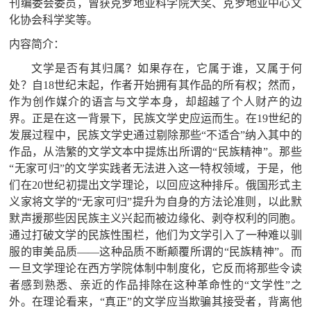
刊编委会委员，曾获克罗地亚科学院大奖、克罗地亚中心文
化协会科学奖等。
内容简介：
文学是否有其归属？如果存在，它属于谁，又
属于何
处？自
18
世纪末起，作者开始拥有其作品的所有权；然而，
作为创作媒介的语言与文学本身，却超越了个人财产的边
界。正是在这一背景下，民族文学史应运而生。在
19
世纪
的
发展过程中，民族文学史通过剔除那些
“
不适合
”
纳入其中的
作品，从浩繁的文学文本中提炼出所谓的
“
民族精神
”
。那些
“
无家可归
”
的文学实践者无法进入这一特权领域，于是，他
们
在
20
世
纪初提出文学理论，以回应这种排斥。俄国形式主
义家将文学的
“
无家可归
”
提升为自身的方法论准则，以此默
默声援那些因民族主义兴起而被边缘化、剥夺权利的同胞。
通过打破文学的民族性围栏，他们为文学引入了一种难以驯
服的审美品质
——
这种品质不断颠覆所谓的
“
民族精神
”
。而
一旦文学理论在西方学院体制中制度化，它反而将那些令读
者感到熟悉、亲近的作品排除在这种革命性的
“
文学性
”
之
外。在理论看来，
“
真正
”
的文学应当欺骗其接受者，背离他