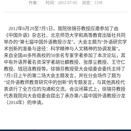
作者： 时间：2012-07-05 浏览：
1339
2012
年
6
月
29
至
7
月
1
日
，
我院徐锦芬教授应邀参加了
由
《中国外语》杂志社、北京师范大学和高等教育出版社共同
举办的“第七届中国外语教授沙龙
”
。大会主题为
“
外语研究学
术创新的准备与途径：科学精神与人文精神的协调发展
”
。
来自全国
40
多所高校的
50
余名专家学者参加了本次论坛，其
中
有外语界著名资深学者胡壮麟教授、张厚尘教授、王守仁
教授、钱冠连教授等。徐锦芬教授
受
大会组委会委托
主持了
7
月
1
日
上午的第二场大会主题发言
，并在分会场作了题为
“
论外语教师教育研究中的创新
”的专题发言，
与其他高校代
表进行了全方位的沟通和交流
。会议闭幕式上，徐锦芬教授
代表我院向大会组委会提出了承办第八届
中国外语教授沙龙
（
2014
年）的申请。