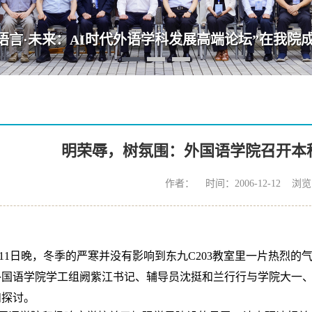
·语言·未来：AI时代外语学科发展高端论坛”在我院
明荣辱，树氛围：外国语学院召开本
作者： 时间：2006-12-12 浏
11日
晚，冬季的严寒并没有影响到东九C203教室里一片热烈的
外国语学院学工组阙紫江书记、辅导员沈挺和兰行行与学院大一
和探讨。