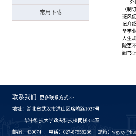
外
（制
常用下载
班风
记介
备学
人生
院更
阙书
联系我们
更多联系方式>>
地址：湖北省武汉市洪山区珞喻路1037号
华中科技大学逸夫科技楼南楼314室
邮编：430074
电话：027-87558286
邮箱：
wgyxy@hust