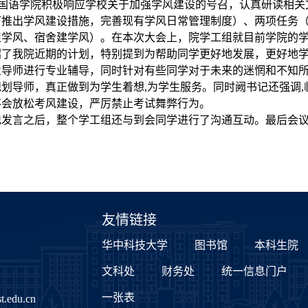
国语学院积极响应学校关于加强学风建设的号召，认真研读相关文件
订推出学风建设措施，完善现有学风日常管理制度）、两项任务
促学风、宿舍建学风）。在本次大会上，院学工组就目前学院的
绍了我院近期的计划，特别提到为帮助同学更好地发展，更好地
业导师进行专业辅导，同时针对有些同学对于未来的迷惘和不知
规划导师，真正做到为学生着想,为学生服务。同时阙书记还强调
不会放松考风建设，严厉禁止考试舞弊行为。
记发言之后，整个学工组还与到会同学进行了沟通互动。最后会
友情链接
华中科技大学
图书馆
本科生院
文科处
财务处
统一信息门户
一张表
.edu.cn