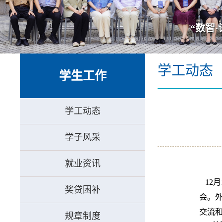
“数智
学工动态
学生工作
学工动态
学子风采
就业资讯
12
月
奖贷困补
会。
交流
规章制度