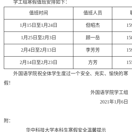
学工组寒假值班安排如下：
值班时间
值班人员
1
月
15
日至
1
月
24
日
但昭杰
15
1
月
25
日至
2
月
3
日
顾一岳
15
2
月
4
日至
2
月
13
日
李芳芳
15
2
月
14
日至
2
月
23
日
方芳
15
外国语学院祝全体学生度过一个安全、充实、愉快的寒
假！
外国语学院学工组
2021
年
1
月
6
日
附：
华中科技大学本科生寒假安全温馨提示