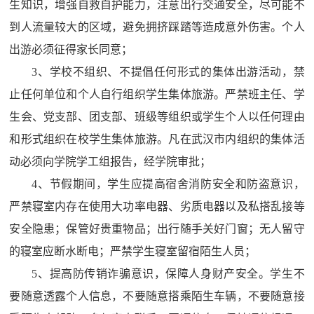
生知识，增强自救自护能力，注意出行交通安全，尽可能不
到人流量较大的区域，避免拥挤踩踏等造成意外伤害。个人
出游必须征得家长同意；
3
、学校不组织、不提倡任何形式的集体出游活动，禁
止任何单位和个人自行组织学生集体旅游。严禁班主任、学
生会、党支部、团支部、班级等组织或学生个人以任何理由
和形式组织在校学生集体旅游。凡在武汉市内组织的集体活
动必须向学院学工组报告，经学院审批；
4
、节假期间，学生应提高宿舍消防安全和防盗意识，
严禁寝室内存在使用大功率电器、劣质电器以及私搭乱接等
安全隐患；保管好贵重物品；出行随手关好门窗；无人留守
的寝室应断水断电；严禁学生寝室留宿陌生人员；
5
、提高防传销诈骗意识，保障人身财产安全。学生不
要随意透露个人信息，不要随意搭乘陌生车辆，不要随意接