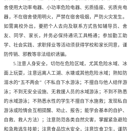
舍使用大功率电器、小功率危险电器、劣质插座、劣质充电
器，不在宿舍使用明火，严禁在宿舍吸烟，严防火灾发生。
如需离校外出，要把个人去向及联系方式告知辅导员、舍
友、同学、家长，并务必保持通讯工具畅通；参加勤工助
学、社会实践、求职择业等活动须获得学校和家长同意，谨
防传销、邪教等非法组织诱骗。
5.
注意人身安全，切勿在危险区域，尤其危险水域、冰
面上玩耍，注意远离人工湖、水塘或其他危险水域；熟知防
溺水的“五不两会”（不私自下水游泳；不擅自与他人结伴游
泳；不到无安全设施、无救援人员的水域游泳；不到不熟悉
的水域游泳；不熟悉水性的学生不擅自下水施救；发现私自
游泳或险情会互相提醒、劝止、报告；能学会基本的自护、
自救、救人方法）；注意防范各类自然灾害，掌握紧急避险
和急救逃生技能；注意食品饮水安全，注意饮食卫生，谨防