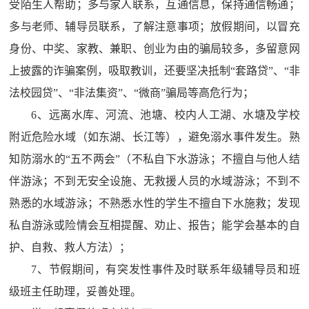
受陌生人帮助；多与家人联系，互通信息，保持通信畅通；
多与老师、辅导员联系，了解注意事项；放假期间，以冒充
身份、中奖、家教、兼职、创业为由的骗局较多，多留意网
上披露的诈骗案例，吸取教训，还要坚决抵制“套路贷”、“非
法校园贷”、“非法集资”、“微商”骗局等高危行为；
6
、远离水库、河流、池塘、校内人工湖、水塘及学校
附近危险水域（如东湖、长江等），避免溺水事件发生。熟
知防溺水的“五不两会”（不私自下水游泳；不擅自与他人结
伴游泳；不到无安全设施、无救援人员的水域游泳；不到不
熟悉的水域游泳；不熟悉水性的学生不擅自下水施救；发现
私自游泳或险情会互相提醒、劝止、报告；能学会基本的自
护、自救、救人方法）；
7
、节假期间，有突发性事件及时联系年级辅导员和班
级班主任助理，妥善处理。