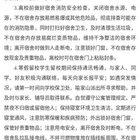
3.
离校前做好宿舍消防安全检查，关闭宿舍水源、电
源，不在宿舍存放易燃易爆或其他危险品，彻底排查可能存
在的消防隐患，同时打扫好宿舍卫生，及时清理生活垃圾，
不在宿舍内存放易腐烂变质物品，维持干净整洁的宿舍环
境；离开宿舍时做到人走断电，注意锁好门窗，不在宿舍存
放现金及贵重物品，离校时可在宿舍门上粘贴封条。
4.
寒假留校学生留校期间保持通讯畅通，与家人、同
学、好友积极沟通联络，每天向家长报平安；如遇突发情
况，请第一时间向学校保卫处、喻家山派出所寻求帮助，并
及时与家长、辅导员取得联系。自觉遵守公寓管理规定，严
禁夜不归宿或留宿他人；保持寝室环境卫生清洁，定期进行
寝室通风，注意防寒保暖和疾病预防；外出锁好宿舍门窗，
保管好贵重物品；注意用电安全，离开宿舍及时断电，不在
宿舍乱拉乱接电线，不将可燃物堆放在插线板周围，不在宿