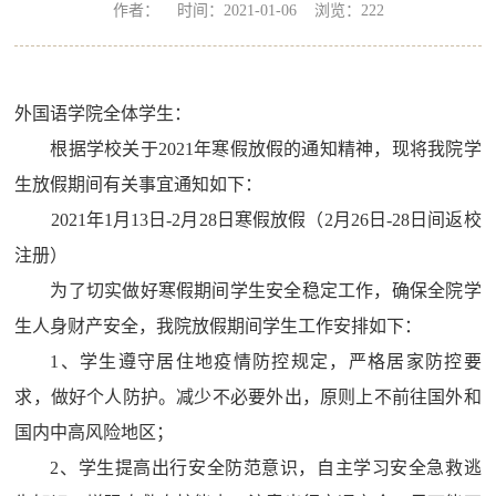
作者： 时间：2021-01-06 浏览：
222
外国语学院全体学生：
根据学校关于
2021
年寒假放假的通知精神，现将我院学
生放假期间有关事宜通知如下：
2021
年
1
月
13
日
-2
月
28
日寒假放假（
2
月
26
日
-28
日间返校
注册）
为了切实做好寒假期间学生安全稳定工作，确保全院学
生人身财产安全，我院放假期间学生工作安排如下：
1
、学生遵守居住地疫情防控规定，严格居家防控要
求，做好个人防护。减少不必要外出，原则上不前往国外和
国内中高风险地区；
2
、学生提高出行安全防范意识，自主学习安全急救逃