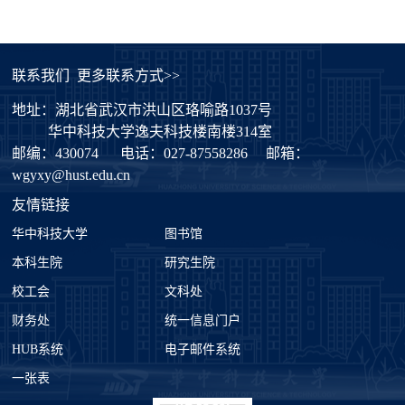
联系我们
更多联系方式>>
地址：湖北省武汉市洪山区珞喻路1037号
华中科技大学逸夫科技楼南楼314室
邮编：430074
电话：027-87558286
邮箱：
wgyxy@hust.edu.cn
友情链接
华中科技大学
图书馆
本科生院
研究生院
校工会
文科处
财务处
统一信息门户
HUB系统
电子邮件系统
一张表