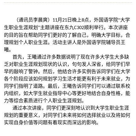
（通讯员李晨爽）
月
日晚上
点，外国语学院
“
大学
11
21
8
生职业生涯规划
”
主题讲座在东九
顺利举行。本次讲座
C302
的目的旨在帮助同学们更好的了解自己，明确大学目标，合
理规划个人职业生涯。活动主讲人是外国语学院辅导员王
曦。
首先，王曦通过许多数据说明了现在许多大学生大多缺
乏对职业生涯规划现状的认识，句句发人深省，给同学们早
早的敲响了警钟。然后，他结合许多实例告诉同学们在大学
各个阶段应该如何规划学习生活才能更有利于未来就业，为
同学们指明了道路。最后，王曦告诉同学们可以通过联系校
内组织，如大学生就业指导中心等更好地结合自身性格，能
力等综合素质进行个人职业生涯规划。
通过本次讲座，同学们更深刻地认识到大学生职业生涯
规划的重要意义，对同学们未来将如何选择就业以及将如何
实现自身价值等问题有着现实而深远的影响。