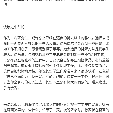
的。
快乐是相互的
作为一名研究生，或许身上已经在逐步的褪去以往的稚气，选择以成
熟的一面去面对社会的一些人和事。徐茜偶尔也会遇到一些问题，比
如工作不顺心了，感情闹别扭了等等，她会选择的排解方法是找学生
聊天。徐茜说，虽然她的那些学生总是会帮她出一些不*谱的主意，
可是在这互相吐槽的过程中，自己也会忘记那些烦恼忧愁，心情重新
阳光起来。这看似比较枯燥的班主任助理工作，徐茜不仅没有懈怠，
反而更加积极地对待。她说其实学生们给我带来了很多快乐，让我觉
得自己充满活力，快乐是相互的。的确，没有一份工作是轻松地，可
是当你全身心的投入进去，其实心里是有极大的满足的。赠人玫瑰，
手有余香。
采访结束后，脑海里会浮现出这样的场景：被一群学生围绕着，徐茜
在满面笑容的讲些什么；忙碌了一天，夜晚降临时，徐茜伏在寝室的