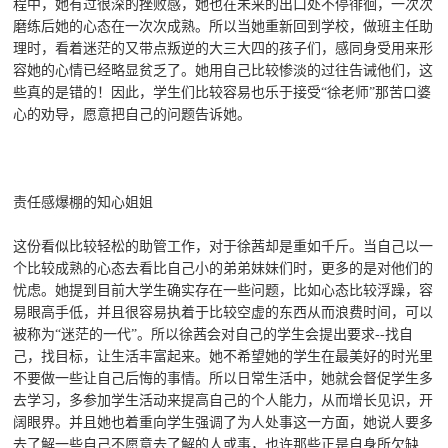
程中，她有过很深的挫败感，她也在未来的出口处不停徘徊，一次次
磨练后她的心态在一次次成熟。所以当她重新回到学校，做班主任助
理时，看着迷茫的又带点叛逆的大三大四的孩子们，感同身受用来形
容她的心情已经略显贫乏了。她用自己比较惨淡的过往告诫他们，这
些真的是错的！因此，学生们比较容易也乐于接受“徐老师”那苦口婆
心的劝导，愿意把自己的问题告诉她。
责任感爆棚的知心姐姐
这份看似比较轻松的助管工作，对于徐茜却是重如千斤。当自己以一
个比较成熟的心态去看比自己小的弟弟妹妹们时，更多的是对他们的
忧虑。她提到目前大学生确实存在一些问题，比如心态比较浮躁，容
易眼高手低，并且很容易执着于比较空虚的东西从而浪费时间，可以
被称为“迷茫的一代”。所以徐茜会对自己的学生会提出要求--找自
己，找目标，让生活丰富起来。她不希望她的学生在最美好的时光里
不要做一些让自己后悔的事情。所以日常生活中，她就会督促学生多
去学习，多参加学生活动来提高自己的个人能力，从而增长见识，开
阔眼界。并且她也着重向学生强调了为人处事这一方面，她说人要多
去了解一些自己不愿意去了解的人或事，也许那些正是自身所欠缺