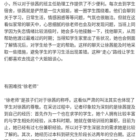
小，所以对于徐茜的班主任助理工作提供了不少便利。每次去到学生
宿舍，徐茜就是俨然是一位大姐姐，被一圈学生围绕着。他们会聊到
关于学习，日常生活，情感困惑等等问题，气氛也很融洽。但就在这
看似家常的聊天中，心思细腻的徐老师也会及时发现问题，当班上同
学因为失恋情绪比较消极时，她会多与他接触一下，找他聊天，从而
帮助他渡过最难过的时期；当得知学生家里出了些状况，她也会侧面
了解情况后，对学生给予一定的帮助。这样的聊天让徐茜能及时地采
取一些措施，避免学生的学习生活出现差错。这种“走心”路线让学生
们都喜欢去找这个大姐姐谈心。
有困难找“徐老师”
“徐老师”是孩子们对于徐茜的称呼。这看似严肃的叫法其实也体现了
学生对徐茜的尊敬。在采访过程中，记者印象较为深刻的是徐茜提及
到自己的经历：首先作为一个也在求学的学生，她个人拥有比较丰富
的与学生相处的经验，从本科时期，她就在做培训班的兼职，目前为
止，她已经有过七份兼职经验。所以对于学生深层次的需求她是比较
了解的。其次，她经历过本科到研究生阶段长达两年的空白期。这过