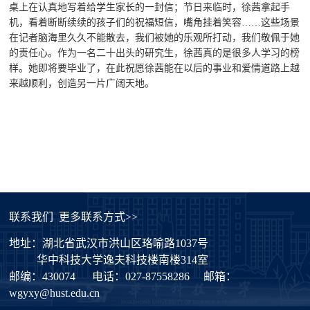
桌上在认真地写着给学生家长的一封信；节日来临时，徐茜拿起手
机，看着断断续续的孩子们的祝福短信，嘴角挂着笑容……这些场景
在记者脑海里久久不能散去，我们被她的乐观所打动，我们敬佩于她
的责任心。作为一名二十出头的研究生，徐茜真的是很多人学习的榜
样。她即将要毕业了，在此祝愿徐茜能在以后的事业和爱情道路上越
来越顺利，创造另一片广阔天地。
联系我们
更多联系方式>>
地址：湖北省武汉市洪山区珞喻路1037号
华中科技大学逸夫科技楼南楼314室
邮编：430074
电话：027-87558286
邮箱：
wgyxy@hust.edu.cn