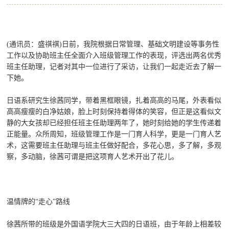
(通讯员：盛祺祺)日前，我院根据日常管理、基础文明建设等事务性
工作以及协助班主任全面介入班级管理工作的表现，评选出两名优秀
班主任助理，记者对其中一位进行了采访，让我们一起走近去了解一
下她。
日语系研究生徐茜同学，带着黑框眼镜，扎着高高的马尾，外表看似
高高瘦瘦的白净姑娘，脸上时刻保持着得体的笑容，但正是这看似文
静的大女孩却已经担任班主任助理两年了，她时刻给她的学生传递着
正能量。众所周知，班级管理工作是一门育人科学，更是一门育人艺
术，这需要班主任助理与班主任做好配合，多花心思，多了解，多观
察，多动脑，徐茜可谓是把这项育人艺术开出了花儿。
温情牌的“走心”路线
徐茜所带的班级是外国语学院大三大四的日语班，由于年龄上相差较