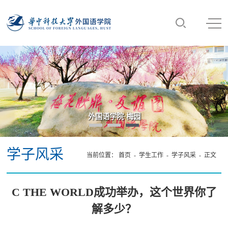
外国语学院·梅园
“数智
学子风采
当前位置：
首页
-
学生工作
-
学子风采
- 正文
C THE WORLD成功举办，这个世界你了
解多少？