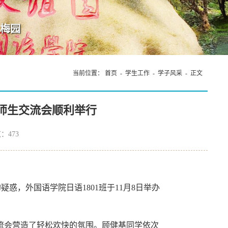
当前位置：
首页
-
学生工作
-
学子风采
- 正文
暨师生交流会顺利举行
览：
473
惑，外国语学院日语1801班于11月8日举办
流会营造了轻松欢快的氛围。顾健基同学依次