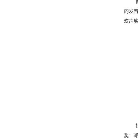
的发
欢声
奖：