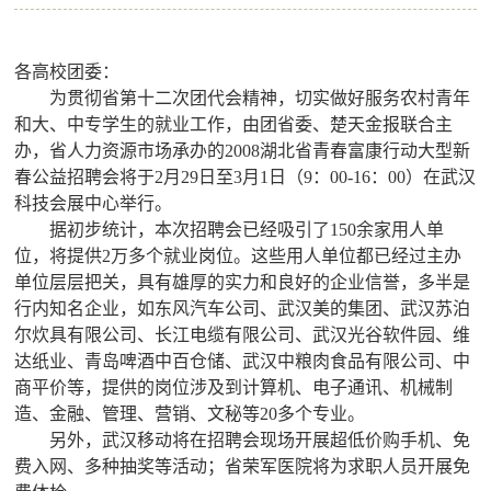
各高校团委：
为贯彻省第十二次团代会精神，切实做好服务农村青年
和大、中专学生的就业工作，由团省委、楚天金报联合主
办，省人力资源市场承办的
2008
湖北省青春富康行动大型新
春公益招聘会将于
2
月
29
日至
3
月
1
日（
9
：
00-16
：
00
）在武汉
科技会展中心举行。
据初步统计，本次招聘会已经吸引了
150
余家用人单
位，将提供
2
万多个就业岗位。这些用人单位都已经过主办
单位层层把关，具有雄厚的实力和良好的企业信誉，多半是
行内知名企业，如东风汽车公司、武汉美的集团、武汉苏泊
尔炊具有限公司、长江电缆有限公司、武汉光谷软件园、维
达纸业、青岛啤酒中百仓储、武汉中粮肉食品有限公司、中
商平价等，提供的岗位涉及到计算机、电子通讯、机械制
造、金融、管理、营销、文秘等
20
多个专业。
另外，武汉移动将在招聘会现场开展超低价购手机、免
费入网、多种抽奖等活动；省荣军医院将为求职人员开展免