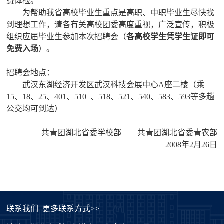
费体检。
为帮助我省高校毕业生重点是高职、中职毕业生尽快找
到理想工作，请各有关高校团委高度重视，广泛宣传，积极
组织应届毕业生参加本次招聘会（
各高校学生凭学生证即可
免费入场
）。
招聘会地点：
武汉东湖经济开发区武汉科技会展中心
A
座二楼（乘
15
、
18
、
25
、
401
、
510
、
518
、
521
、
540
、
583
、
593
等多趟
公交均可到达）
共青团湖北省委学校部
共青团湖北省委青农部
2008
年
2
月
26
日
联系我们
更多联系方式>>