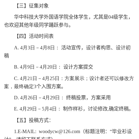
【三】征集对象
华中科技大学外国语学院全体学生，尤其是
04
级学生，
也欢迎其他年级同学踊跃参与。
【四】活动时间表
A.
4
月3
日
－
4
月8
日
：
活动宣传，设计者构思、设计初
稿
B.
4
月9
日
－
4
月20
日
：
设计方案提交
C.
4
月21
日
－
4
月25
日
：方案展示；设计者还可以修改方
案，最终确定3
个入围方案。
D.
4
月26
日
－
4
月29
日
：
终稿投票，方案采用
E.
4
月29
日
－
5
月4
日
：
制作样衫，讨论修改
,
确定终稿。
【五】投稿方式：
1.E-MAIL:
woodycw@126.com
（标题注明：“毕业衫设