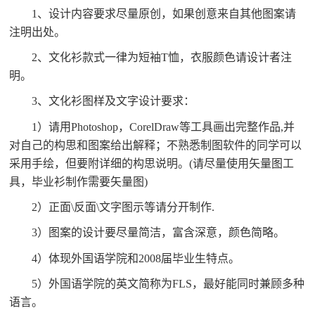
1
、设计内容要求尽量原创，如果创意来自其他图案请
注明出处。
2
、文化衫款式一律为短袖
T
恤，衣服颜色请设计者注
明。
3
、文化衫图样及文字设计要求：
1
）请用
Photoshop
，
CorelDraw
等工具画出完整作品
,
并
对自己的构思和图案给出解释；不熟悉制图软件的同学可以
采用手绘，但要附详细的构思说明。
(
请尽量使用矢量图工
具，毕业衫制作需要矢量图
)
2
）正面
\
反面
\
文字图示等请分开制作
.
3
）图案的设计要尽量简洁，富含深意，颜色简略。
4
）体现外国语学院和
2008
届毕业生特点。
5
）外国语学院的英文简称为
FLS
，最好能同时兼顾多种
语言。