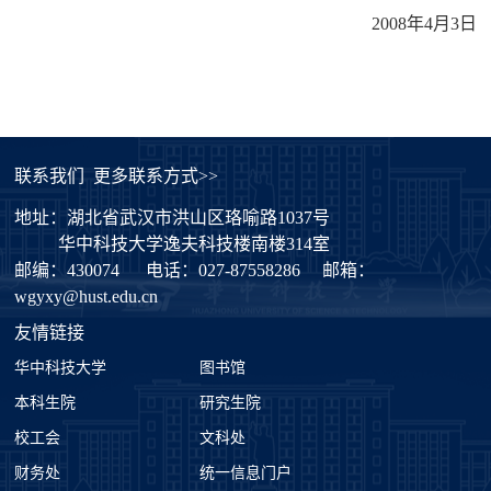
2008
年
4
月
3
日
联系我们
更多联系方式>>
地址：湖北省武汉市洪山区珞喻路1037号
华中科技大学逸夫科技楼南楼314室
邮编：430074
电话：027-87558286
邮箱：
wgyxy@hust.edu.cn
友情链接
华中科技大学
图书馆
本科生院
研究生院
校工会
文科处
财务处
统一信息门户