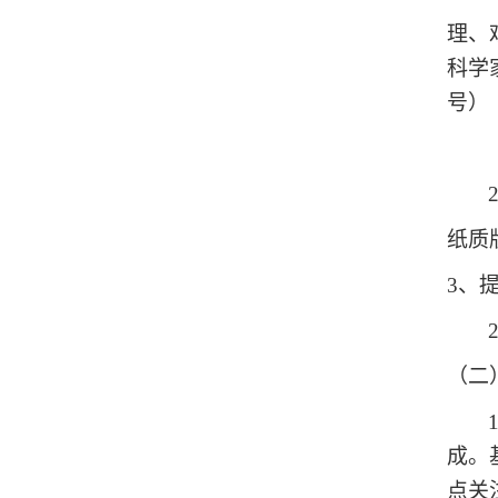
理、
科学
号）
纸质
3、
（二
成。
点关