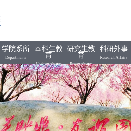
学院系所
本科生教
研究生教
科研外事
育
育
Departments
Research Affairs
Undergraduates
Postgraduates