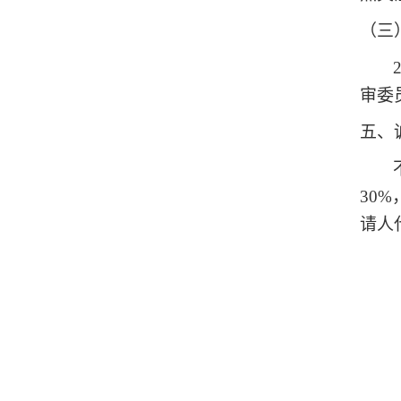
（三
审委
五、
30
请人