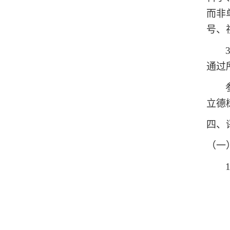
而非
号、
通过
立德
四、
（一