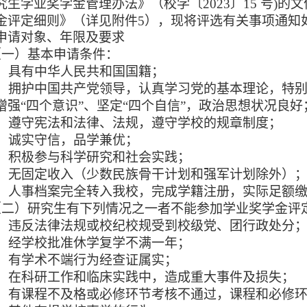
究生学业奖学金管理办法》（校学〔2023〕15 号)
金评定细则》（详见附件5），现将评选有关事项通知
申请对象、年限及要求
（一）基本申请条件：
1、具有中华人民共和国国籍；
2、拥护中国共产党领导，认真学习党的基本理论，特
增强“四个意识”、坚定“四个自信”，政治思想状况良好
3、遵守宪法和法律、法规，遵守学校的规章制度；
4、诚实守信，品学兼优；
5、积极参与科学研究和社会实践；
6、无固定收入（少数民族骨干计划和强军计划除外）
7、人事档案完全转入我校，完成学籍注册，实际足额
（二）研究生有下列情况之一者不能参加学业奖学金评
1、违反法律法规或校纪校规受到校级党、团行政处分
2、经学校批准休学复学不满一年；
3、有学术不端行为经查证属实；
4、在科研工作和临床实践中，造成重大事件及损失；
5、有课程不及格或必修环节考核不通过，课程和必修