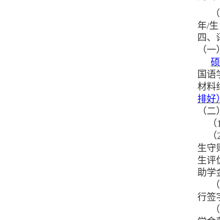
年/
四、
（一
国语
材料
排好
（二
（
（
生守
生评
助学
行签