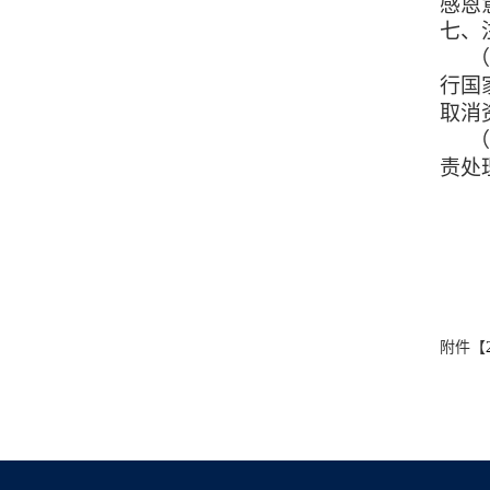
感恩
七、
行国
取消
责处
附件【