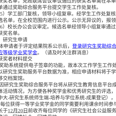
获奖名单，党政联席会议审议通过的获奖名单需在本
单通过奖助综合服务平台提交学生工作处复核。
（
5）学工部门复核，领导小组复审。经学生工作处复
选名单，在全校范围内进行公示。公示无异议的，报
（
6）校长办公会议审定。候选名单经领导小组复审通
获奖名单。
）研究生申请
体申请者于评定结果院系公示后，
登录研究生奖助综
应等级学业奖学金
。
（
请及时关注群消息
）
获奖者材料提交
.奖助系统提供电子签章的功能，故本次工作学生工作
以研究生奖助服务平台数据为准，相应申请材料将于
移交档案馆。
.因研究生奖助综合服务平台将从研究生教育信息平台
体活动情况，为方便各种奖学金和优秀研究生的评选
中大-研究生系统师生端-培养与学位系统-成果登记）
. 每位获得一等学业奖学金的同学需要利用课余时间
长于
12月20日
前收齐每位同学的《研究生社会公益服