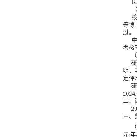
等博
过
。
考核
明、
定评
202
二、
2
三、
元/年