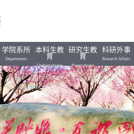
学院系所
本科生教
研究生教
科研外事
育
育
Departments
Research Affairs
Undergraduates
Postgraduates