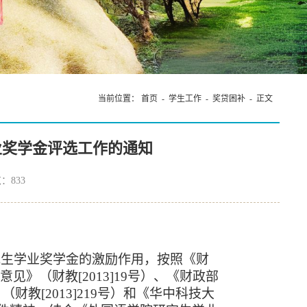
当前位置：
首页
-
学生工作
-
奖贷困补
- 正文
业奖学金评选工作的通知
览：
833
究生学业奖学金的激励作用，按照《财
的意见》（财教
[2013]19号）、《财政部
教[2013]219号）和《华中科技大