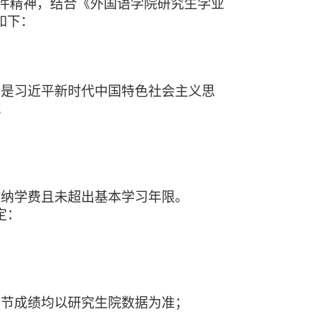
的文件精神，结合《外国语学院研究生学业
如下：
别是习近平新时代中国特色社会主义思
；
；
缴纳学费且未超出基本学习年限。
定：
；
环节成绩均以研究生院数据为准；