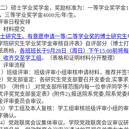
（二）硕士学业奖学金，奖励标准为：一等学业奖学金
生，三等学业奖学金4000元/年/生。
评审日程安排
）材料提交
硕士研究生
、
有意愿申请一等
/二等学业奖的博士研究生
学院研究生学业奖学金审核自评表》自评部分（博士
纸质档，
各班班长于
9月2
8
日（周
日
）下午
15
:00前
）收齐交至学工组
。（表格和证明材料分开整理）
）评审流程
1）班级评审：班级评审小组审核申请材料，推荐并签
2）党支部鉴定：各研究生党支部要召开支委会,实事求
则》（附件1）,对党支部所辖范围内每一位参评同学予
优评奖党支部鉴定表》(附件2),报送院系党委,院系党
金评审委员会审议。
（
3）学工组及本人复核：学工组审核班级评审小组的
字确认。
（
4）党政联席会议集体审议。学院党政联席会议审议