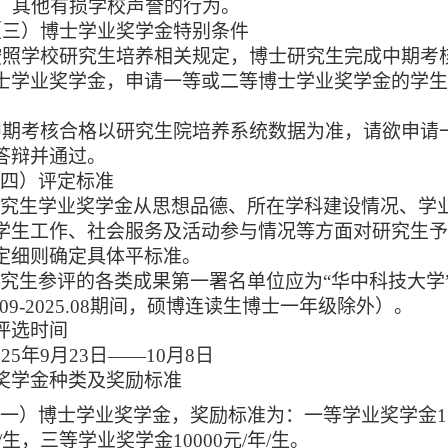
6、其他有损学校声誉的行为。
（三）博士学业奖学金特别条件
按照学校研究生培养相关规定，博士研究生完成中期考
士学业奖学金，
申请一等或二等博士学业奖学金的学
中期考核合格以研究生院培养系统数据为准，请欲申请
答辩并通过。
（四）评定标准
研究生学业奖学金从思想品德、所在学科建设情况、学
学生工作、社会服务及活动参与情况等方面对研究生
定细则确定具体平标准。
研究生参评的各类成果第一署名单位应为
“华中科技大学”
4.09-2025.08期间，硕博连读生博士一年级除外）。
评选时间
02
5
年
9月23日——10月8日
奖学金种类及奖励标准
（一）博士学业奖学金，奖励标准为：一等学业奖学金
/生，三等学业奖学金10000元/年/生。