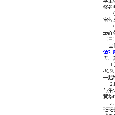
学金
奖名
审候
最终
（三
全
请对
五、
1
据均
一起
2
与集
慧华
3
班班