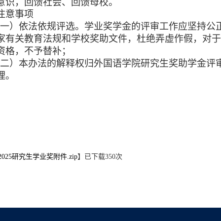
意识，回馈社会、回馈母校。
注意事项
（一）依法依规评选。学业奖学金的评审工作应坚持公
家有关教育法规和学校奖助文件，杜绝弄虚作假，对
资格，不予替补；
（二）本办法的解释权归外国语学院研究生奖助学金评
理。
2025研究生学业奖附件.zip
】已下载
350
次