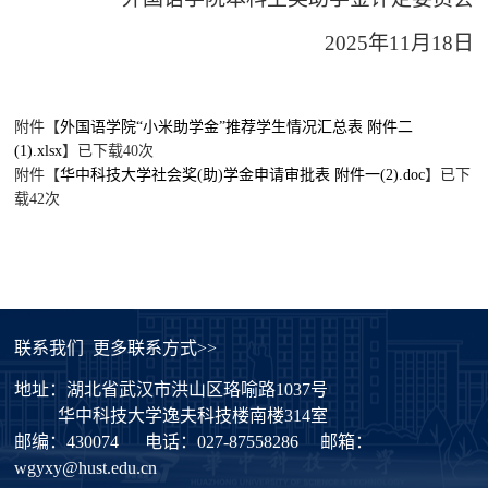
2025年11月18日
附件【
外国语学院“小米助学金”推荐学生情况汇总表 附件二
(1).xlsx
】已下载
40
次
附件【
华中科技大学社会奖(助)学金申请审批表 附件一(2).doc
】已下
载
42
次
联系我们
更多联系方式>>
地址：湖北省武汉市洪山区珞喻路1037号
华中科技大学逸夫科技楼南楼314室
邮编：430074
电话：027-87558286
邮箱：
wgyxy@hust.edu.cn