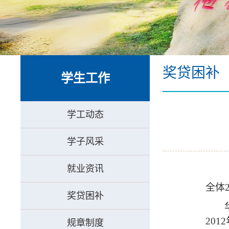
奖贷困补
学生工作
学工动态
学子风采
就业资讯
全体2
奖贷困补
2
01
规章制度