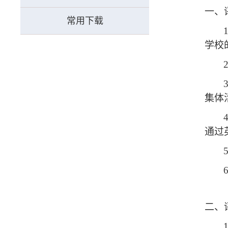
一、
常用下载
学校
集体
通过
二、