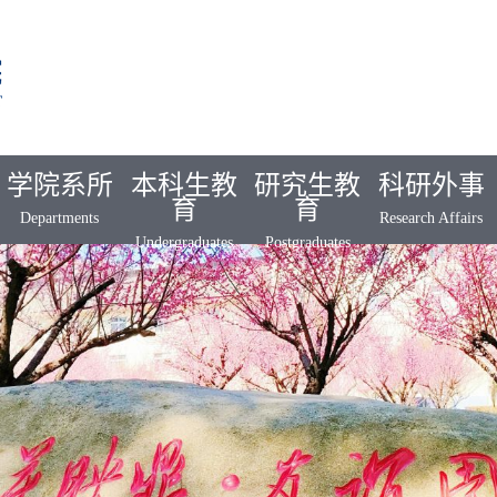
学院系所
本科生教
研究生教
科研外事
育
育
Departments
Research Affairs
Undergraduates
Postgraduates