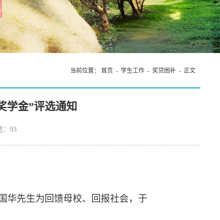
言·未来：AI时代外语学科发展高端论坛”在我院成功
当前位置：
首页
-
学生工作
-
奖贷困补
- 正文
英奖学金”评选通知
览：
93
国华先生为回馈母校、回报社会
，于