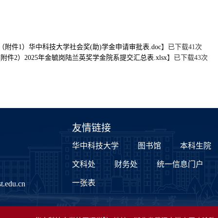
（附件1）华中科技大学社会奖(助)学金申请审批表.doc
】已下载
41
次
(附件2）2025年金毓岗陆兰英奖学金院系提交汇总表.xlsx
】已下载
43
次
友情链接
华中科技大学
图书馆
本科生院
文科处
财务处
统一信息门户
一张表
.edu.cn