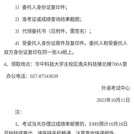
1
）
委托人
身份证复印件；
2
）准考证
或成绩查询结果截图
；
3
）代领委托书
（
见附件，需签名
）
；
4
）
受委托人
身份证原件及复印件。委托人和受委托人
双方身份证复印在同一张
A4纸上
。
4、领取地点：华中科技大学主校区逸夫科技楼北楼
700A
室
办公电话：
027-87543639
外语考试中心
20
23年
10
月
11日
注：
、
考试当天
办理过成绩单邮寄的，
EMS预计10月16日
1
开始陆续寄出，
请保持手机畅通，注意查收快递邮件。