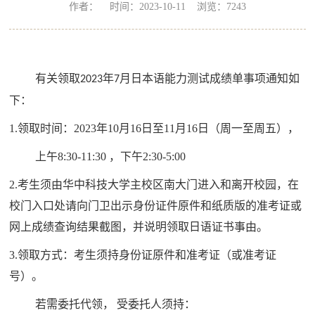
作者： 时间：2023-10-11 浏览：
7243
有关领取
年
月日本语能力测试成绩单事项通知如
20
23
7
下：
1.
领取时间：
20
23
年
10
月
16
日至
1
1
月
16
日（周一至周五
）
，
上午
8:30-11:30
，
下午
2:30-5:00
2.
考生
须由华中科技大学主校区南大门进入和离开校园，在
校门入口处请向门卫出示
身份证件原件和纸质版
的
准考证
或
网上成绩查询结果截图
，
并说明领取日语证书事由。
3.领取方式：
考生须持身份证原件和准考证
（
或准考证
号
）。
若需委托代领，
受委托人
须持：