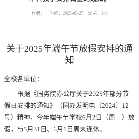
作者： 时间：2025-05-27 浏览：
146
关于
2025
年端午节放假安排的通
知
全校各单位：
根据《国务院办公厅关于
2025
年部分节
假日安排的通知》（国办发明电〔
2024
〕
12
号）精神，今年端午节学校
6
月
2
日（周一）放
假，与
5
月
31
日、
6
月
1
日周末连休。