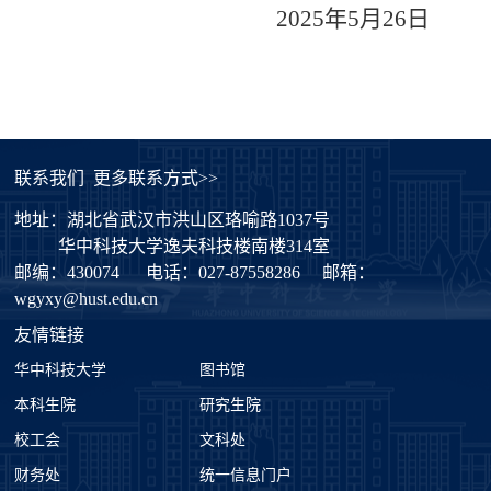
2025
年
5
月
26
日
联系我们
更多联系方式>>
地址：湖北省武汉市洪山区珞喻路1037号
华中科技大学逸夫科技楼南楼314室
邮编：430074
电话：027-87558286
邮箱：
wgyxy@hust.edu.cn
友情链接
华中科技大学
图书馆
本科生院
研究生院
校工会
文科处
财务处
统一信息门户