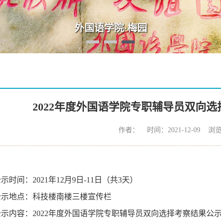
外国语学院·梅园
2022年度外国语学院专职辅导员双向
作者： 时间：2021-12-09 浏
公示时间：
2021
年
12
月
9
日
-11
日（共
3
天）
公示地点：科技楼南楼三楼宣传栏
公示内容：
2022
年度外国语学院专职辅导员双向选择考察结果公