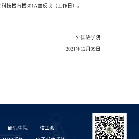
向科技楼南楼
301A
室反映（工作日）。
外国语学院
2021
年
12
月
09
日
研究生院
校工会