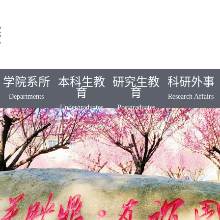
学院系所
本科生教
研究生教
科研外事
育
育
Departments
Research Affairs
Undergraduates
Postgraduates