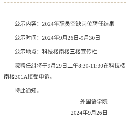
公示内容：
202
4
年职员空缺岗位聘任结果
公示时间：
20
2
4
年
9
月
26
日
-
9
月
30
日
公示地点：科技楼南楼三楼宣传栏
院聘任组将于
9
月
29
日上午
8:
30
-11:
3
0在科技楼
南楼301A接受申诉。
特此通知。
外国语学院
20
2
4
年
9
月
26
日