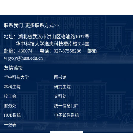
联系我们
更多联系方式>>
地址：湖北省武汉市洪山区珞喻路1037号
华中科技大学逸夫科技楼南楼314室
邮编：430074
电话：027-87558286
邮箱：
wgyxy@hust.edu.cn
友情链接
华中科技大学
图书馆
本科生院
研究生院
校工会
文科处
财务处
统一信息门户
HUB系统
电子邮件系统
一张表