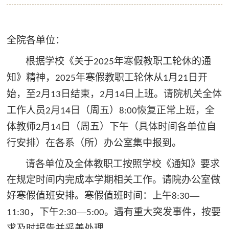
全院各单位：
根据学校《关于
年寒假教职工轮休的通
202
5
知》精神，
年寒假教职工轮休从
月
日开
2025
1
2
1
始，至
月
日结束，
月
日上班。请院机关全体
2
13
2
14
工作人员
月
日（周
五
）
恢复正常上班，全
2
14
8:00
体教师
月
日（周
五
）下午（具体时间各单位自
2
14
行安排）在各系（所）办公室集中报到。
请各单位及全体教职工按照学校《通知》要求
在规定时间内完成本学期相关工作。请院办公室做
好寒假值班安排。寒假值班时间：上午
—
8:30
，下午
—
。遇有重大突发事件，按要
11:30
2:30
5:00
求及时报告并妥善处理。