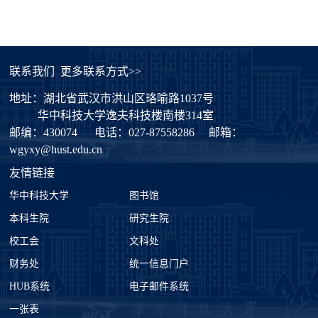
联系我们
更多联系方式>>
地址：湖北省武汉市洪山区珞喻路1037号
华中科技大学逸夫科技楼南楼314室
邮编：430074
电话：027-87558286
邮箱：
wgyxy@hust.edu.cn
友情链接
华中科技大学
图书馆
本科生院
研究生院
校工会
文科处
财务处
统一信息门户
HUB系统
电子邮件系统
一张表